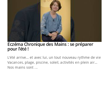
Eczéma Chronique des Mains : se préparer
Youtube
Youtube
pour l’été !
L'été arrive… et avec lui, un tout nouveau rythme de vie !
Vacances, plage, piscine, soleil, activités en plein air…
Nos mains sont ...
Dia
You
Le 
pers
ques