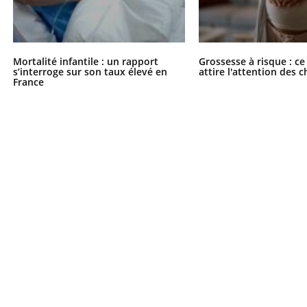
il, activités en plein air… Nos mains
défis, mais ...
 ...
Mortalité infantile : un rapport
Grossesse à risque : ce
s’interroge sur son taux élevé en
attire l'attention des 
France