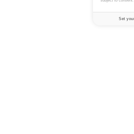
subject to consent
Set you
À PROPOS
NEWSLETT
Recevez toute
Données personnelles et cookies
infos santé