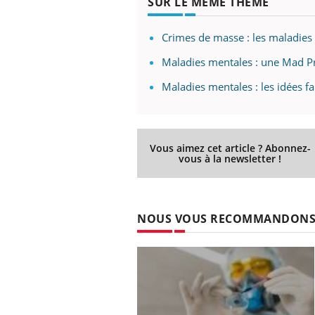
SUR LE MÊME THÈME
Crimes de masse : les maladies
Maladies mentales : une Mad Pr
Maladies mentales : les idées fa
Vous aimez cet article ? Abonnez-
vous à la newsletter !
NOUS VOUS RECOMMANDON
prendre pour
Insuline & Charge mentale : et si on
Ecz
Youtube
You
Youtube
osait en parler??
pré
llard mental ou
En 2026, l'insuline dans le diabète de type 2
L'ét
tômes de la
reste entourée d'idées reçues chez les
ryth