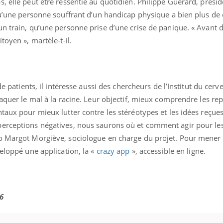
, elle peut être ressentie au quotidien. Philippe Guérard, prési
 qu’une personne souffrant d’un handicap physique a bien plus de
n train, qu’une personne prise d’une crise de panique. « Avant d
toyen », martèle-t-il.
de patients, il intéresse aussi des chercheurs de l’Institut du cerv
taquer le mal à la racine. Leur objectif, mieux comprendre les re
taux pour mieux lutter contre les stéréotypes et les idées reçues
erceptions négatives, nous saurons où et comment agir pour le
o Margot Morgiève, sociologue en charge du projet. Pour mener 
veloppé une application, la «
crazy app
», accessible en ligne.
6