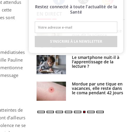
nt attendus
Restez connecté à toute l’actualité de la
Twitter
Facebook
Instagram
, cette
Santé
EN DIRECT
les sont
haleurs :
Grossesse et chaleur : ce
i le risque de
que dit la science
rimpe-t-il ?
S'INSCRIRE À LA NEWSLETTER
 médiatisées
a pourrait-il
Le smartphone nuit-il à
ille Pauline
la propagation du
l'apprentissage de la
lecture ?
re mentionne
n message
i manger moins
Mordue par une tique en
éines pourrait
vacances, elle reste dans
ent être bénéfique
le coma pendant 42 jours
atteintes de
nt d’ailleurs
iolence ne se