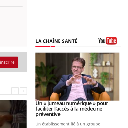
LA CHAÎNE SANTÉ
Youtube
'inscrire
Youtube
2026
Un « jumeau numérique » pour
Youtube
faciliter l’accès à la médecine
 pour de
Youtube
préventive
teintes de
Un établissement lié à un groupe
e de questions, de