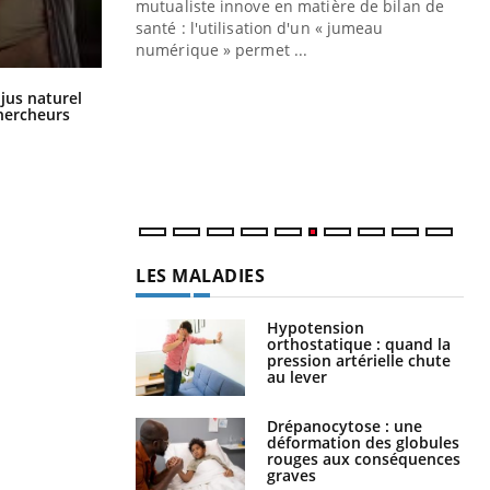
mutualiste innove en matière de bilan de
santé : l'utilisation d'un « jumeau
CO
You
numérique » permet ...
Cou
Comment oublier les écrans en
 jus naturel
nou
vacances ?
chercheurs
bou
épi
LES MALADIES
Hypotension
orthostatique : quand la
pression artérielle chute
au lever
Drépanocytose : une
déformation des globules
rouges aux conséquences
graves