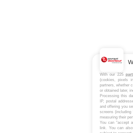
W
With our 225
par
(cookies, pixels 
partners, whether c
or obtained later, i
Processing this da
IP, postal address
and offering you s
screens (including
measuring their pe
You can "accept al
link
. You can also 