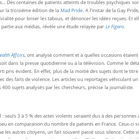
s… Des centaines de patients atteints de troubles psychiques so
ur la troisième édition de la
Mad Pride
. A l’instar de la Gay Pride
lité pour briser les tabous, et dénoncer les idées reçues. Et el
n partie aux médias, révèle une étude relayée par
Le Figaro
.
La sieste empêche-t-elle
Fortes c
de dormir la nuit ?
pourquo
noyade g
ealth Affairs
, ont analysé comment et à quelles occasions étaient
VIH : la fin du comprimé
Le Viagr
soit dans la presse quotidienne ou à la télévision. Comme le déta
tous les jours se profile-t-
freiner 
elle enfin ?
cancer ?
ti pris évident. En effet, plus de la moitié des sujets dont le tit
c des faits de violence. Les articles ou reportages véhiculant u
 400 sujets analysés par les chercheurs, précise la journaliste.
Pourquoi votre ventre
Pourquo
gâche-t-il les premiers
de prot
jours de vos vacances ?
finalem
l : seuls 3 à 5 % des actes violents seraient dus à des personnes 
peu en comparaison du nombre de patients en France. Ceux-ci so
e les autres citoyens, un fait souvent passé sous silence. Cette v