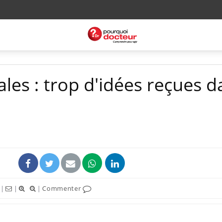
les : trop d'idées reçues d
|
|
|
Commenter