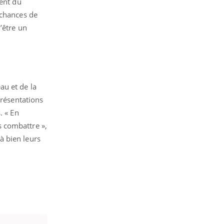
dent du
 chances de
’être un
eau et de la
présentations
. « En
s combattre »,
à bien leurs