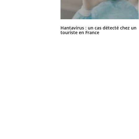
les ce qui la rend
patients comme parfois chez les soignants.
sole
sont
Hantavirus : un cas détecté chez un
touriste en France