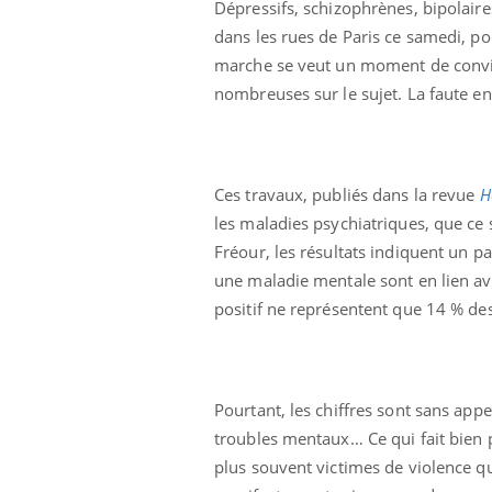
Dépressifs, schizophrènes, bipolaire
dans les rues de Paris ce samedi, po
marche se veut un moment de convivia
nombreuses sur le sujet. La faute e
 oublier les
Chikungunya, dengue,
n vacances ?
West Nile : que se passe-
t-il dans le sud de la
France ?
Ces travaux, publiés dans la revue
H
 connectés :
Les médicaments GLP-1
les maladies psychiatriques, que ce 
le travail
protègent-ils aussi les os
de plus en plus
?
Fréour, les résultats indiquent un par
soirées
une maladie mentale sont en lien ave
positif ne représentent que 14 % des
olorectal : une
Cytomégalovirus : ce qui
e simple aurait
change dans la prise en
a donne au Pays
charge des femmes
enceintes
Pourtant, les chiffres sont sans appe
troubles mentaux… Ce qui fait bien 
plus souvent victimes de violence qu