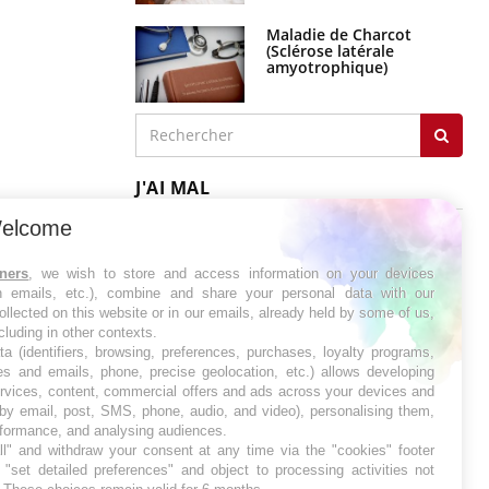
Maladie de Charcot
(Sclérose latérale
amyotrophique)
J'AI MAL
elcome
tners
, we wish to store and access information on your devices
in emails, etc.), combine and share your personal data with our
ollected on this website or in our emails, already held by some of us,
ncluding in other contexts.
ta (identifiers, browsing, preferences, purchases, loyalty programs,
es and emails, phone, precise geolocation, etc.) allows developing
ervices, content, commercial offers and ads across your devices and
 by email, post, SMS, phone, audio, and video), personalising them,
rformance, and analysing audiences.
l" and withdraw your consent at any time via the "cookies" footer
"set detailed preferences" and object to processing activities not