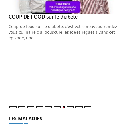
Youtube
cès
COUP DE FOOD sur le diabète
Youtube
Coup de food sur le diabète, c'est votre nouveau rendez-
 en
vous culinaire qui bouscule les idées reçues ! Dans cet
u
épisode, une ...
Qua
You
"Les
trav
DRH 
LES MALADIES