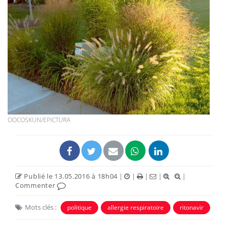
OOCOSKUN/EPICTURA
Publié le 13.05.2016 à 18h04
|
|
|
|
|
Commenter
Mots clés :
politique
allergie respiratoire
ritonavir