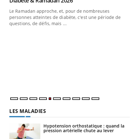
Youtube
Diabète & Ramadan 2026
Youtube
Le Ramadan approche, et, pour de nombreuses
vie !
personnes atteintes de diabète, c'est une période de
…
questions, de défis, mais ...
Un 
You
à l
Un é
mati
numé
LES MALADIES
Hypotension orthostatique : quand la
pression artérielle chute au lever