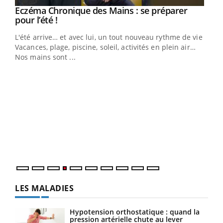
Eczéma Chronique des Mains : se préparer
Youtube
Youtube
pour l’été !
L'été arrive… et avec lui, un tout nouveau rythme de vie !
Vacances, plage, piscine, soleil, activités en plein air…
Nos mains sont ...
Dia
You
Le 
pers
ques
LES MALADIES
Hypotension orthostatique : quand la
pression artérielle chute au lever