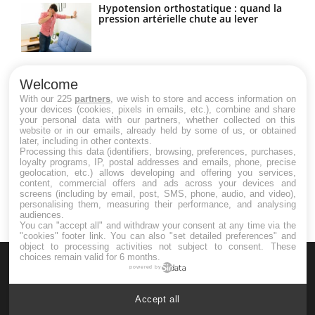
Hypotension orthostatique : quand la
pression artérielle chute au lever
Drépanocytose : une déformation des
globules rouges aux conséquences
Welcome
graves
With our 225
partners
, we wish to store and access information on
your devices (cookies, pixels in emails, etc.), combine and share
your personal data with our partners, whether collected on this
website or in our emails, already held by some of us, or obtained
Maladie de Charcot (Sclérose latérale
later, including in other contexts.
amyotrophique)
Processing this data (identifiers, browsing, preferences, purchases,
loyalty programs, IP, postal addresses and emails, phone, precise
geolocation, etc.) allows developing and offering you services,
content, commercial offers and ads across your devices and
screens (including by email, post, SMS, phone, audio, and video),
personalising them, measuring their performance, and analysing
audiences.
You can "accept all" and withdraw your consent at any time via the
"cookies" footer link
. You can also "set detailed preferences" and
object to processing activities not subject to consent. These
choices remain valid for 6 months.
powered by
Accept all