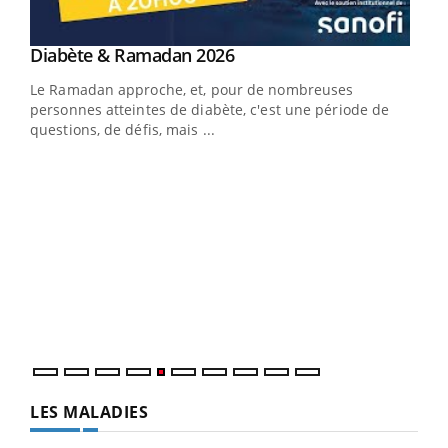
Youtube
Diabète & Ramadan 2026
Un « jumeau numérique » pour faciliter l’accès
Youtube
Youtube
Youtube
à la médecine préventive
Le Ramadan approche, et, pour de nombreuses
Un établissement lié à un groupe mutualiste innove en
personnes atteintes de diabète, c'est une période de
matière de bilan de santé : l'utilisation d'un « jumeau
questions, de défis, mais ...
numérique » permet ...
COU
You
Coup
vous
épis
LES MALADIES