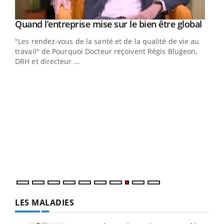
Yout
Quand l’entreprise mise sur le bien être global
Youtube
ndez-
"Les rendez-vous de la santé et de la qualité de vie au
cet
travail" de Pourquoi Docteur reçoivent Régis Blugeon,
DRH et directeur ...
Ecz
You
(3/3
Dans
vous
quot
LES MALADIES