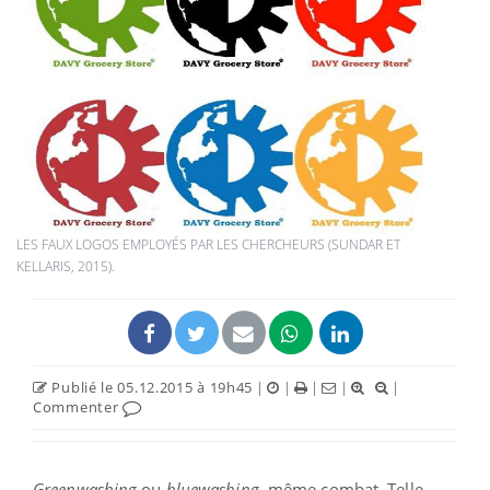
LES FAUX LOGOS EMPLOYÉS PAR LES CHERCHEURS (SUNDAR ET
KELLARIS, 2015).
Publié le 05.12.2015 à 19h45
|
|
|
|
|
Commenter
Greenwashing
ou
bluewashing
, même combat. Telle