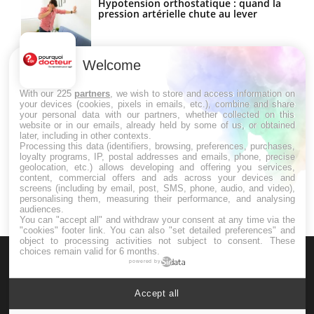
Hypotension orthostatique : quand la
pression artérielle chute au lever
Welcome
Drépanocytose : une déformation des
globules rouges aux conséquences
graves
With our 225
partners
, we wish to store and access information on
your devices (cookies, pixels in emails, etc.), combine and share
your personal data with our partners, whether collected on this
website or in our emails, already held by some of us, or obtained
Maladie de Charcot (Sclérose latérale
later, including in other contexts.
amyotrophique)
Processing this data (identifiers, browsing, preferences, purchases,
loyalty programs, IP, postal addresses and emails, phone, precise
geolocation, etc.) allows developing and offering you services,
content, commercial offers and ads across your devices and
screens (including by email, post, SMS, phone, audio, and video),
personalising them, measuring their performance, and analysing
audiences.
You can "accept all" and withdraw your consent at any time via the
"cookies" footer link
. You can also "set detailed preferences" and
object to processing activities not subject to consent. These
choices remain valid for 6 months.
powered by
Accept all