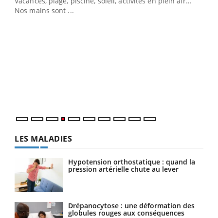
Vacances, plage, piscine, soleil, activités en plein air…
Nos mains sont ...
Dia
You
Le 
pers
ques
LES MALADIES
Hypotension orthostatique : quand la
pression artérielle chute au lever
Drépanocytose : une déformation des
globules rouges aux conséquences