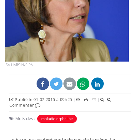
ISA HARSIN/SIPA
Publié le 01.07.2015 à 09h25
|
|
|
|
|
Commenter
Mots clés :
maladie orpheline
Le burn–out revient sur le devant de la scène. La