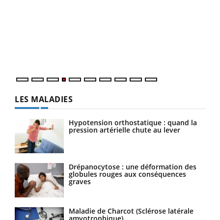
Dia
You
Le 
pers
ques
LES MALADIES
Hypotension orthostatique : quand la
pression artérielle chute au lever
Drépanocytose : une déformation des
globules rouges aux conséquences
graves
Maladie de Charcot (Sclérose latérale
amyotrophique)