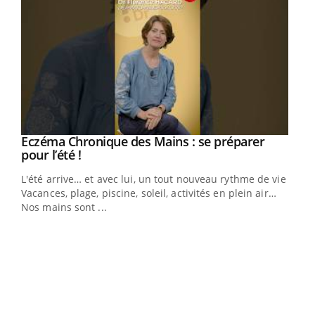
Eczéma Chronique des Mains : se préparer
Youtube
Youtube
pour l’été !
L'été arrive… et avec lui, un tout nouveau rythme de vie !
Vacances, plage, piscine, soleil, activités en plein air…
Nos mains sont ...
Dia
You
Le 
pers
ques