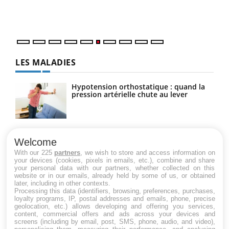
épis
LES MALADIES
Hypotension orthostatique : quand la
pression artérielle chute au lever
Drépanocytose : une déformation des
globules rouges aux conséquences
Welcome
graves
With our 225
partners
, we wish to store and access information on
your devices (cookies, pixels in emails, etc.), combine and share
your personal data with our partners, whether collected on this
website or in our emails, already held by some of us, or obtained
Maladie de Charcot (Sclérose latérale
later, including in other contexts.
amyotrophique)
Processing this data (identifiers, browsing, preferences, purchases,
loyalty programs, IP, postal addresses and emails, phone, precise
geolocation, etc.) allows developing and offering you services,
content, commercial offers and ads across your devices and
screens (including by email, post, SMS, phone, audio, and video),