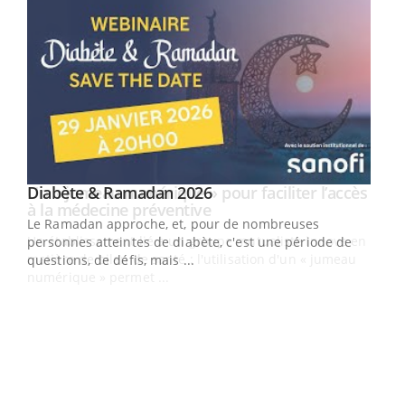
Youtube
Diabète & Ramadan 2026
Un « jumeau numérique » pour faciliter l’accès
Youtube
Youtube
Youtube
à la médecine préventive
Le Ramadan approche, et, pour de nombreuses
Un établissement lié à un groupe mutualiste innove en
personnes atteintes de diabète, c'est une période de
matière de bilan de santé : l'utilisation d'un « jumeau
questions, de défis, mais ...
numérique » permet ...
COU
You
Coup
vous