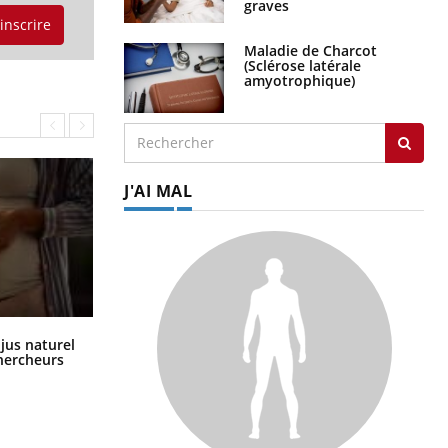
graves
'inscrire
Maladie de Charcot
(Sclérose latérale
amyotrophique)
J'AI MAL
Comment oublier les écrans en
 jus naturel
vacances ?
chercheurs