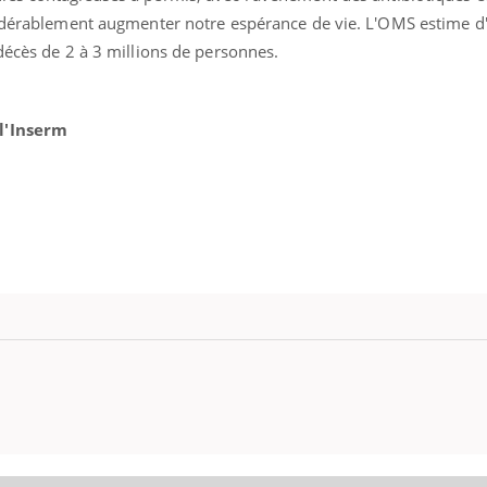
ients comme parfois chez les soignants.
soleil, activités en plein
sidérablement augmenter notre espérance de vie. L'OMS estime d'
sont ...
décès de 2 à 3 millions de personnes.
 l'Inserm