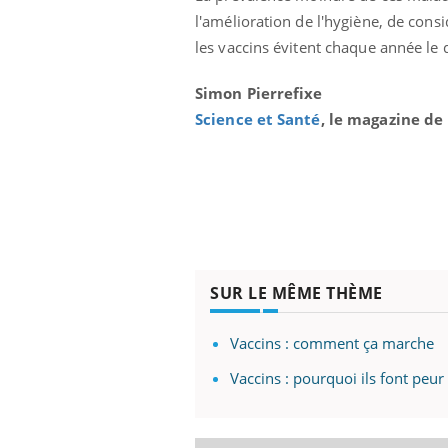
'un proche c'est
carence en fer sont multiples ce qui la rend
pat
l'amélioration de l'hygiène, de con
...
les vaccins évitent chaque année le 
Simon Pierrefixe
Science et Santé
, le magazine de
SUR LE MÊME THÈME
Vaccins : comment ça marche
Vaccins : pourquoi ils font peur