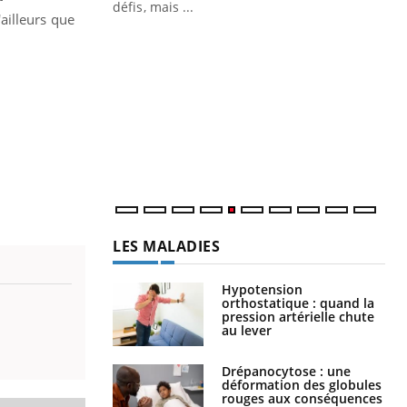
 air… Nos mains
défis, mais ...
ailleurs que
Un
You
fac
pr
Un 
mut
san
num
LES MALADIES
Hypotension
orthostatique : quand la
pression artérielle chute
au lever
Drépanocytose : une
déformation des globules
rouges aux conséquences