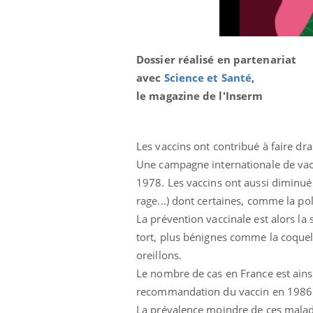
Dossier réalisé en partenariat
avec
Science et Santé
,
le magazine de l'Inserm
Les vaccins ont contribué à faire dra
Une campagne internationale de vacci
1978. Les vaccins ont aussi diminué
rage...) dont certaines, comme la pol
La prévention vaccinale est alors la
tort, plus bénignes comme la coque
 Mains :
Carence en fer : comprendre pour
Ins
Youtube
You
oreillons.
Youtube
Youtube
prévenir
osa
Le nombre de cas en France est ainsi
aciles à aborder...
Fatigue, irritabilité, brouillard mental ou
En 2
recommandation du vaccin en 1986 e
poser des
même alopécie… Les symptômes de la
rest
La prévalence moindre de ces maladi