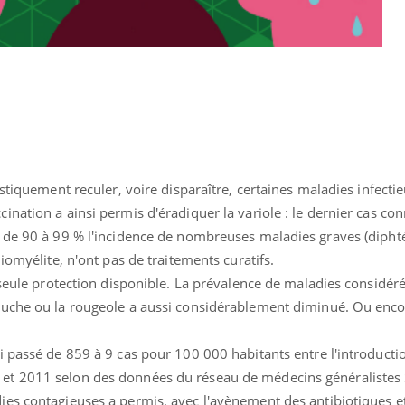
stiquement reculer, voire disparaître, certaines maladies infecti
nation a ainsi permis d'éradiquer la variole : le dernier cas c
 de 90 à 99 % l'incidence de nombreuses maladies graves (diphté
iomyélite, n'ont pas de traitements curatifs.
 seule protection disponible. La prévalence de maladies considéré
luche ou la rougeole a aussi considérablement diminué. Ou enco
uline & Charge mentale : et si on
Eczéma Chronique des
tube
Youtube
Youtube
Y
it en parler??
préparer pour l’été !
 passé de 859 à 9 cas pour 100 000 habitants entre l'introductio
026, l'insuline dans le diabète de type 2
L'été arrive… et avec lui,
t 2011 selon des données du réseau de médecins généralistes S
e entourée d'idées reçues chez les
rythme de vie ! Vacances, 
es contagieuses a permis, avec l'avènement des antibiotiques e