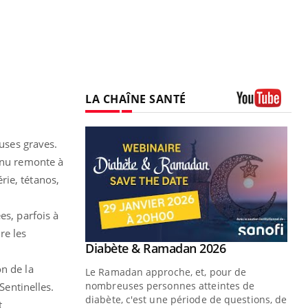
LA CHAÎNE SANTÉ
Youtube
euses graves.
onnu remonte à
rie, tétanos,
es, parfois à
re les
Youtube
 Mains : se
Diabète & Ramadan 2026
Youtube
outube
n de la
Le Ramadan approche, et, pour de
 un tout nouveau
nombreuses personnes atteintes de
entinelles.
plage, piscine,
diabète, c'est une période de questions, de
t