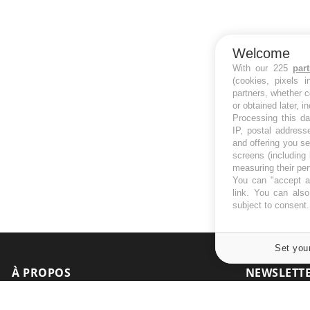
Welcome
With our 225
par
(cookies, pixels 
partners, whether c
or obtained later, i
Processing this da
IP, postal address
and offering you s
screens (including
measuring their pe
You can "accept al
link
. You can also 
subject to consent
Set you
À PROPOS
NEWSLETT
Recevez toute