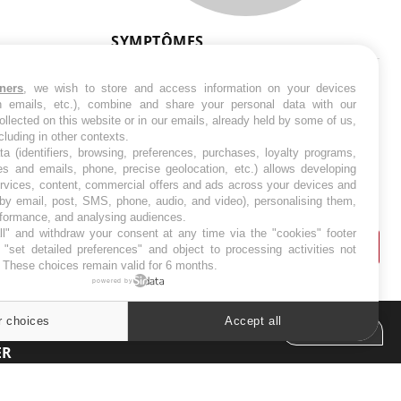
SYMPTÔMES
Douleurs de l’avant-pied :
tners
, we wish to store and access information on your devices
des métatarsalgies à 90 %
in emails, etc.), combine and share your personal data with our
liées à problème d’appui
ollected on this website or in our emails, already held by some of us,
ncluding in other contexts.
ta (identifiers, browsing, preferences, purchases, loyalty programs,
Mauvaise haleine : il faut
es and emails, phone, precise geolocation, etc.) allows developing
améliorer l’hygiène
ervices, content, commercial offers and ads across your devices and
bucco-dentaire
 by email, post, SMS, phone, audio, and video), personalising them,
rformance, and analysing audiences.
l" and withdraw your consent at any time via the "cookies" footer
"set detailed preferences" and object to processing activities not
. These choices remain valid for 6 months.
powered by
r choices
Accept all
Cookies settings
ER
s les semaines les meilleures