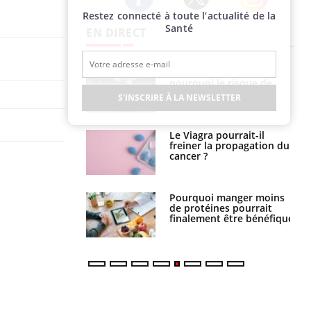
Restez connecté à toute l’actualité de la
Twitter
Facebook
Instagram
Santé
EN DIRECT
e empêche-t-elle
Fortes chaleurs :
r la nuit ?
pourquoi le risque de
noyade grimpe-t-il ?
S'INSCRIRE À LA NEWSLETTER
 fin du comprimé
Le Viagra pourrait-il
 jours se profile-t-
freiner la propagation du
n ?
cancer ?
i votre ventre
Pourquoi manger moins
il les premiers
de protéines pourrait
 vos vacances ?
finalement être bénéfique