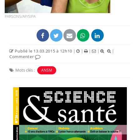
PARSONS/AP/SIPA
Publié le 13.03.2015 à 12h10
|
|
|
|
|
Commenter
Mots clés :
ANSM