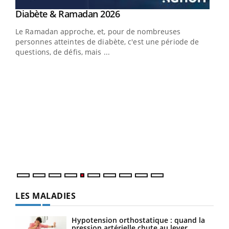
Youtube
Diabète & Ramadan 2026
Youtube
Le Ramadan approche, et, pour de nombreuses
vie !
personnes atteintes de diabète, c'est une période de
…
questions, de défis, mais ...
Un 
You
à l
Un é
mati
numé
LES MALADIES
Hypotension orthostatique : quand la
pression artérielle chute au lever