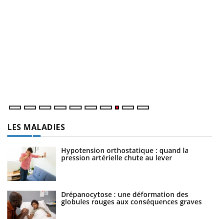
E
Yo
Da
vo
év
LES MALADIES
Hypotension orthostatique : quand la
pression artérielle chute au lever
Drépanocytose : une déformation des
globules rouges aux conséquences graves