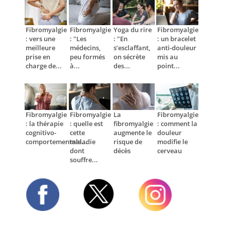
Fibromyalgie
Fibromyalgie
Yoga du rire
Fibromyalgie
: vers une
: "Les
: "En
: un bracelet
meilleure
médecins,
s’esclaffant,
anti-douleur
prise en
peu formés
on sécrète
mis au
charge de...
à...
des...
point...
Fibromyalgie
Fibromyalgie
La
Fibromyalgie
: la thérapie
: quelle est
fibromyalgie
: comment la
cognitivo-
cette
augmente le
douleur
comportementale...
maladie
risque de
modifie le
dont
décès
cerveau
souffre...
Twitter
Facebook
Instagram