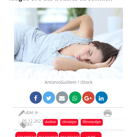
AntonioGuillem / iStock
Publié le
05.12.2022
douleur
chronique
fibromyalgie
Mots-
clés :