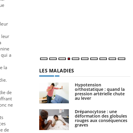
Y
ue
L
n
leur
c
m
 leur
a
onine
 qui a
e la
LES MALADIES
die.
Hypotension
orthostatique : quand la
die de
pression artérielle chute
au lever
ffrant
donc ne
Drépanocytose : une
déformation des globules
ts
rouges aux conséquences
ces
graves
ve de