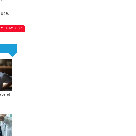
e
ouce.
IVRE AVEC >>
acelet