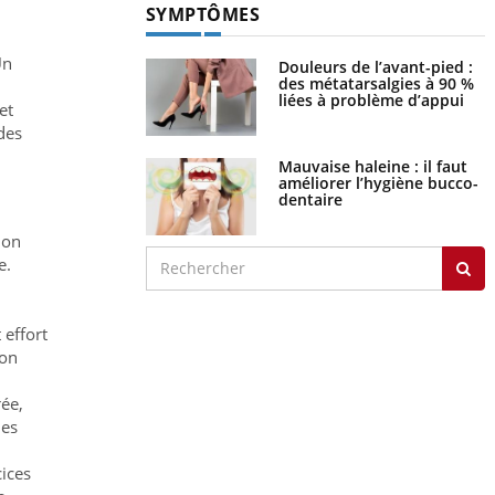
SYMPTÔMES
Un
Douleurs de l’avant-pied :
des métatarsalgies à 90 %
liées à problème d’appui
et
des
Mauvaise haleine : il faut
améliorer l’hygiène bucco-
dentaire
ion
e.
 effort
’on
rée,
des
cices