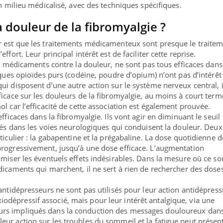
en milieu médicalisé, avec des techniques spécifiques.
 douleur de la fibromyalgie ?
r est que les traitements médicamenteux sont presque le traite
ffort. Leur principal intérêt est de faciliter cette reprise.
es médicaments contre la douleur, ne sont pas tous efficaces dans
iques opioïdes purs (codéine, poudre d’opium) n’ont pas d’intérêt
ui disposent d’une autre action sur le système nerveux central, i
icace sur les douleurs de la fibromyalgie, au moins à court terme
l car l’efficacité de cette association est également prouvée.
fficaces dans la fibromyalgie. Ils vont agir en diminuant le seuil
qués dans les voies neurologiques qui conduisent la douleur. Deux
ticulier : la gabapentine et la prégabaline. La dose quotidienne d
progressivement, jusqu’à une dose efficace. L’augmentation
imiser les éventuels effets indésirables. Dans la mesure où ce so
nce en fer : comprendre pour
Insuline & Charge ment
ube
Youtube
dicaments qui marchent, il ne sert à rien de rechercher des dose
Youtube
Yout
enir
osait en parler??
ue, irritabilité, brouillard mental ou
En 2026, l'insuline dans l
antidépresseurs ne sont pas utilisés pour leur action antidépress
 alopécie… Les symptômes de la
reste entourée d'idées re
dépressif associé, mais pour leur intérêt antalgique, via une
ce en fer sont multiples ce qui la rend
patients comme parfois ch
rs impliqués dans la conduction des messages douloureux dans
ur action sur les troubles du sommeil et la fatigue peut présen