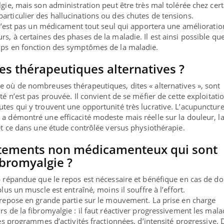
lgie, mais son administration peut être très mal tolérée chez cer
articulier des hallucinations ou des chutes de tensions.
e n’est pas un médicament tout seul qui apportera une amélioratio
s, à certaines des phases de la maladie. Il est ainsi possible que
emps en fonction des symptômes de la maladie.
des thérapeutiques alternatives ?
e où de nombreuses thérapeutiques, dites « alternatives », sont
ité n’est pas prouvée. Il convient de se méfier de cette exploitati
utes qui y trouvent une opportunité très lucrative. L’acupunctur
 a démontré une efficacité modeste mais réelle sur la douleur, l
 et ce dans une étude contrôlée versus physiothérapie.
aitements non médicamenteux qui sont
ibromyalgie ?
op répandue que le repos est nécessaire et bénéfique en cas de d
plus un muscle est entraîné, moins il souffre à l’effort.
e repose en grande partie sur le mouvement. La prise en charge
rs de la fibromyalgie : il faut réactiver progressivement les mala
 des programmes d’activités fractionnées, d’intensité progressive. 