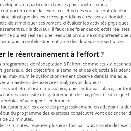
loppés, en particulier dans les pays anglo-saxons.
omportera donc des exercices effectués sous le contrôle d’un
aine, ainsi que des exercices quotidiens à réaliser au domicile. 
tre de s’impliquer activement, d’évaluer les activités physiques
tissement sur la douleur. Il faudra se fixer des objectifs réalistes 
ent ce qui est réalisé : une rééducation qui ne comporterait que 
exte que la mobilisation entraîne des douleurs ne sert à rien.
le réentrainement à l’effort ?
es programmes de réadaptation à l’effort, comme ceux à destinat
fs généraux, des objectifs à la semaine et des objectifs à la séanc
uire au maximum le dysfonctionnement observé dans la maladie.
ver à maintenir des exercices malgré vos douleurs.
és vont être d’ordre musculaire, puis cardio-vasculaire, car tout
econdes, nécessite obligatoirement de l'oxygène. C’est ce que l
es aérobies développent l’endurance.
l faut pratiquer les exercices progressivement, en adaptant la du
u début du programme des exercices consécutifs vont déclencher 
s de 20 minutes.
e 10 minutes, répétées plusieurs fois par jour. Ensuite des exer