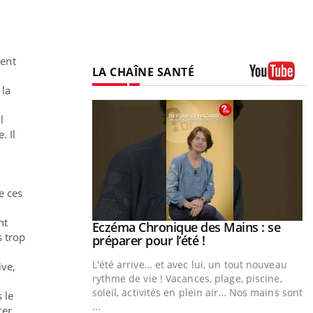
ment
LA CHAÎNE SANTÉ
 la
Youtube
l
. Il
e ces
nt
ale : et si on
Eczéma Chronique des Mains : se
Youtube
s trop
ube
Youtube
préparer pour l’été !
e diabète de type 2
L'été arrive… et avec lui, un tout nouveau
ive,
çues chez les
rythme de vie ! Vacances, plage, piscine,
ez les soignants.
soleil, activités en plein air… Nos mains sont
 le
...
ter