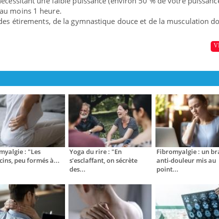
nécessitant une faible puissance (environ 50 % de votre puissanc
au moins 1 heure.
 des étirements, de la gymnastique douce et de la musculation d
V
myalgie : "Les
Yoga du rire : "En
Fibromyalgie : un br
ins, peu formés à...
s’esclaffant, on sécrète
anti-douleur mis au
des...
point...