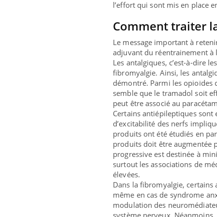
l’effort qui sont mis en place 
Comment traiter la
Le message important à reteni
adjuvant du réentrainement à l’e
Les antalgiques, c’est-à-dire l
fibromyalgie. Ainsi, les antalg
démontré. Parmi les opioïdes q
semble que le tramadol soit eff
peut être associé au paracétamo
Certains antiépileptiques sont e
d’excitabilité des nerfs impli
produits ont été étudiés en par
produits doit être augmentée 
progressive est destinée à min
Eczéma Chronique des Mains :
Care
Youtube
Yout
surtout les associations de mé
Youtube
expliquer ma maladie
prév
élevées.
Il y a des sujets qui sont faciles à aborder...
Fatig
Dans la fibromyalgie, certains 
d'autres non ! D'un côté, poser des questions
même
même en cas de syndrome anxio
sur la maladie d'un proche c'est montrer ...
caren
modulation des neuromédiateu
...
système nerveux. Néanmoins, le