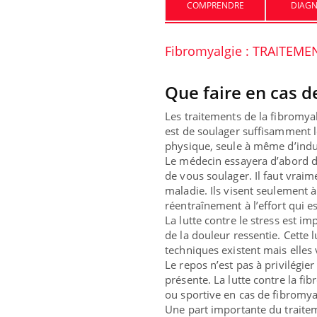
COMPRENDRE
DIAGN
Mortalité infantile : un
Fibromyalgie : TRAITEME
rapport s’interroge sur son
taux élevé en France
Que faire en cas d
Grossesse à risque : ce jus
naturel attire l'attention
Les traitements de la fibromy
des chercheurs
est de soulager suffisamment l
physique, seule à même d’indui
Le médecin essayera d’abord d
de vous soulager. Il faut vrai
maladie. Ils visent seulement à
réentraînement à l’effort qui es
La lutte contre le stress est i
de la douleur ressentie. Cette 
techniques existent mais elles 
Le repos n’est pas à privilégier
présente. La lutte contre la f
ou sportive en cas de fibromyal
Une part importante du traite