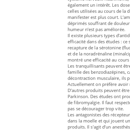
également un intérêt. Les dose
celles utilisées au cours de la
manifester est plus court. L’a
déprimés souffrant de douleur
humeur n’est pas améliorée.
Il existe plusieurs types d’anti
efficacité dans des études : ce 
recapture de la sérotonine (flu
et de la noradrénaline (minalcip
montré une efficacité au cours
Les tranquillisants peuvent être
famille des benzodiazépines, car
décontraction musculaire, ils 
Actuellement on préfère avoir 
D’autres produits peuvent être
Parkinson. Des études ont prou
de fibromyalgie. Il faut respec
pas se décourager trop vite.
Les antagonistes des récepteu
dans la moelle et qui jouent un
produits. Il s’agit d’un anesth