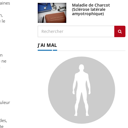
taines
Maladie de Charcot
(Sclérose latérale
amyotrophique)
n,
 le
J'AI MAL
on
e ne
a
ouleur
des,
De