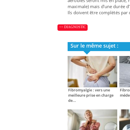
aérobies seront mis en place, 
maximale) mais d’une durée d’
Ils doivent être complétés par
<< DIAGNOSTIC
Sur le même sujet :
Fibromyalgie : vers une
Fibro
meilleure prise en charge
médec
de...