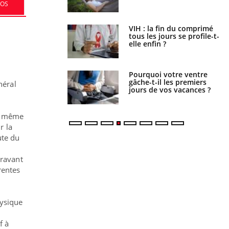
FOS
icaments GLP-1
VIH : la fin du comprimé
t-ils aussi les os ?
tous les jours se profile-t-
elle enfin ?
lovirus : ce qui
Pourquoi votre ventre
ans la prise en
gâche-t-il les premiers
néral
des femmes
jours de vos vacances ?
es
 à même
r la
ute du
gravant
rentes
hysique
f à