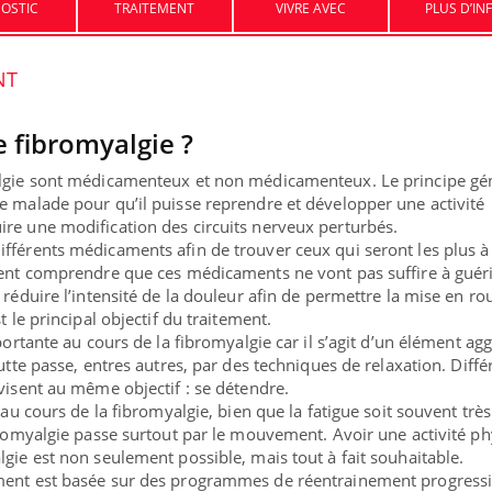
OSTIC
TRAITEMENT
VIVRE AVEC
PLUS D’IN
Toujours connectés :
Les méd
NT
comment le travail
protègen
empiète de plus en plus
sur nos soirées
e fibromyalgie ?
Cancer colorectal : une
Cytoméga
stratégie simple aurait
change d
algie sont médicamenteux et non médicamenteux. Le principe gé
changé la donne au Pays
charge 
e malade pour qu’il puisse reprendre et développer une activité
basque
enceint
re une modification des circuits nerveux perturbés.
ifférents médicaments afin de trouver ceux qui seront les plus
ment comprendre que ces médicaments ne vont pas suffire à guéri
 réduire l’intensité de la douleur afin de permettre la mise en ro
t le principal objectif du traitement.
mportante au cours de la fibromyalgie car il s’agit d’un élément ag
lutte passe, entres autres, par des techniques de relaxation. Diffé
visent au même objectif : se détendre.
 au cours de la fibromyalgie, bien que la fatigue soit souvent très
ibromyalgie passe surtout par le mouvement. Avoir une activité p
gie est non seulement possible, mais tout à fait souhaitable.
ment est basée sur des programmes de réentrainement progressi