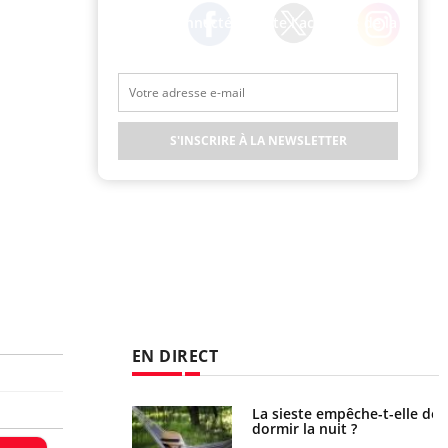
Restez connecté à toute l’actualité de la
Santé
Twitter
Facebook
Instagram
S'INSCRIRE À LA NEWSLETTER
EN DIRECT
unya, dengue,
La sieste empêche-t-elle de
e : que se passe-t-
dormir la nuit ?
le sud de la France ?