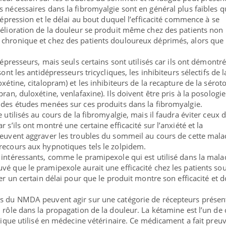
s nécessaires dans la fibromyalgie sont en général plus faibles q
 dépression et le délai au bout duquel l’efficacité commence à se
mélioration de la douleur se produit même chez des patients non
 chronique et chez des patients douloureux déprimés, alors que 
dépresseurs, mais seuls certains sont utilisés car ils ont démontré
sont les antidépresseurs tricycliques, les inhibiteurs sélectifs de l
oxétine, citalopram) et les inhibiteurs de la recapture de la sérot
ran, duloxétine, venlafaxine). Ils doivent être pris à la posologie
 des études menées sur ces produits dans la fibromyalgie.
 utilisés au cours de la fibromyalgie, mais il faudra éviter ceux d
 s’ils ont montré une certaine efficacité sur l’anxiété et la
peuvent aggraver les troubles du sommeil au cours de cette mala
recours aux hypnotiques tels le zolpidem.
 intéressants, comme le pramipexole qui est utilisé dans la mala
vé que le pramipexole aurait une efficacité chez les patients sou
ter un certain délai pour que le produit montre son efficacité et 
rs du NMDA peuvent agir sur une catégorie de récepteurs présen
 rôle dans la propagation de la douleur. La kétamine est l’un de 
ésique utilisé en médecine vétérinaire. Ce médicament a fait preu