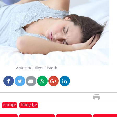
AntonioGuillem / iStock
chronique
fibromyalgie
Comment oublier les
Chikung
écrans en vacances ?
West Nil
il dans 