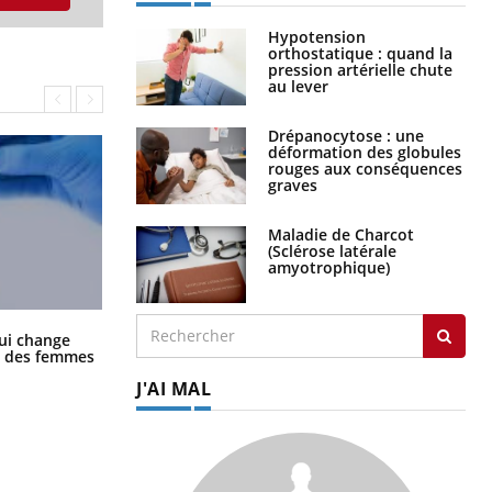
Hypotension
orthostatique : quand la
pression artérielle chute
au lever
Drépanocytose : une
déformation des globules
rouges aux conséquences
graves
Maladie de Charcot
(Sclérose latérale
amyotrophique)
La sieste empêche-t-elle de dormir
ui change
la nuit ?
ge des femmes
J'AI MAL