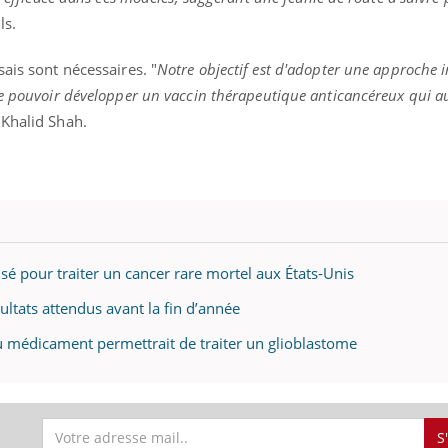
ls.
ais sont nécessaires. "
Notre objectif est d'adopter une approche 
« jumeau numérique » pour
e pouvoir développer un vaccin thérapeutique anticancéreux qui 
tube
iliter l’accès à la médecine
 Khalid Shah.
Youtube
ventive
établissement lié à un groupe
ualiste innove en matière de bilan de
é : l'utilisation d'un « jumeau
érique » permet ...
 pour traiter un cancer rare mortel aux États-Unis
sultats attendus avant la fin d’année
 médicament permettrait de traiter un glioblastome
S