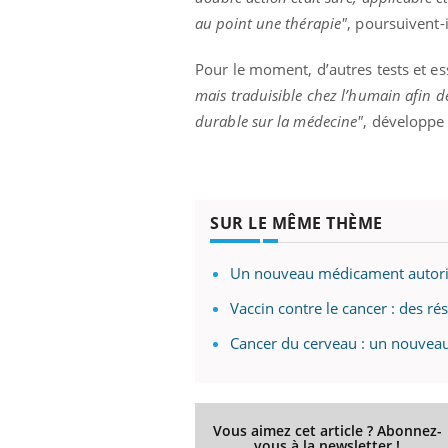
au point une thérapie"
, poursuivent-i
Pour le moment, d’autres tests et ess
Youtube
 Mains : se
Diabète & Ramadan 2026
Un 
mais traduisible
chez l’humain afin d
Youtube
You
outube
fac
durable sur la médecine"
, développe
Le Ramadan approche, et, pour de
pré
un tout nouveau
nombreuses personnes atteintes de
Un 
lage, piscine,
diabète, c'est une période de questions, de
mut
air… Nos mains
défis, mais ...
sant
SUR LE MÊME THÈME
num
Un nouveau médicament autorisé
Vaccin contre le cancer : des ré
Cancer du cerveau : un nouveau
Vous aimez cet article ? Abonnez-
vous à la newsletter !