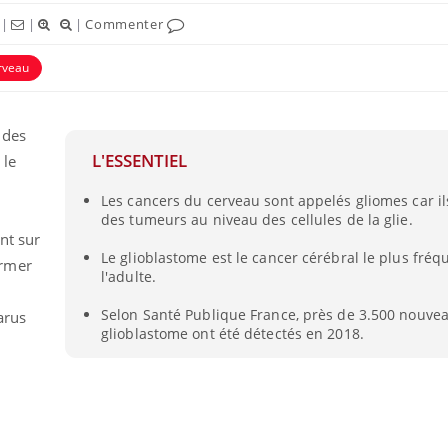
|
|
|
Commenter
rveau
 des
L'ESSENTIEL
 le
Les cancers du cerveau sont appelés gliomes car ils
des tumeurs au niveau des cellules de la glie.
ent sur
Le glioblastome est le cancer cérébral le plus fréq
ormer
l'adulte.
Comment gérer le
Cerveau 
sommeil des enfants en
"madele
Selon Santé Publique France, près de 3.500 nouve
vacances ?
enfin ex
arus
glioblastome ont été détectés en 2018.
Bilan prévention : ce que
Intoléra
les kinés pourront
nouvell
bientôt faire
recomma
HAS