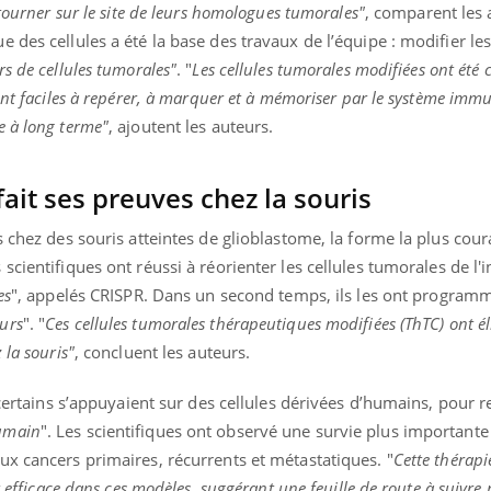
tourner sur le site de leurs homologues tumorales"
, comparent les
 des cellules a été la base des travaux de l’équipe : modifier les
rs de cellules tumorales"
. "
Les cellules tumorales modifiées ont été
nt faciles à repérer, à marquer et à mémoriser par le système immun
e à long terme"
, ajoutent les auteurs.
fait ses preuves chez la souris
 chez des souris atteintes de glioblastome, la forme la plus cour
s scientifiques ont réussi à réorienter les cellules tumorales de l'
es
", appelés CRISPR. Dans un second temps, ils les ont program
urs
". "
Ces cellules tumorales thérapeutiques modifiées (ThTC) ont él
 la souris"
, concluent les auteurs.
 certains s’appuyaient sur des cellules dérivées d’humains, pour r
umain
". Les scientifiques ont observé une survie plus important
ux cancers primaires, récurrents et métastatiques. "
Cette thérapie
t efficace dans ces modèles, suggérant une feuille de route à suivre