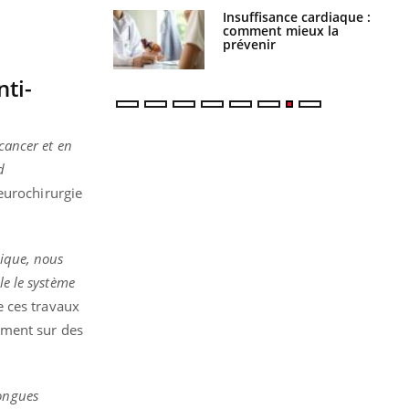
ance cardiaque :
Autisme : pourquoi le
 mieux la
cerveau reconnaît-il les
r
visages autrement ?
nti-
cancer et en
d
eurochirurgie
tique, nous
le le système
de ces travaux
ement sur des
longues