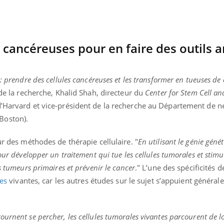
TDAH : quel est ce
Insuffis
traitement autorisé aux
comment
États-Unis ?
préveni
 cancéreuses pour en faire des outils a
: prendre des cellules cancéreuses et les transformer en tueuses de 
 de la recherche, Khalid Shah, directeur du
Center for Stem Cell an
d’Harvard et vice-président de la recherche au Département de n
Boston).
ur des méthodes de thérapie cellulaire. "
En utilisant le génie géné
our développer un traitement qui tue les cellules tumorales et stimu
s tumeurs primaires et prévenir le cancer
." L’une des spécificités 
ses
vivantes, car les autres études sur le sujet s’appuient
général
urnent se percher, les cellules tumorales vivantes parcourent de 