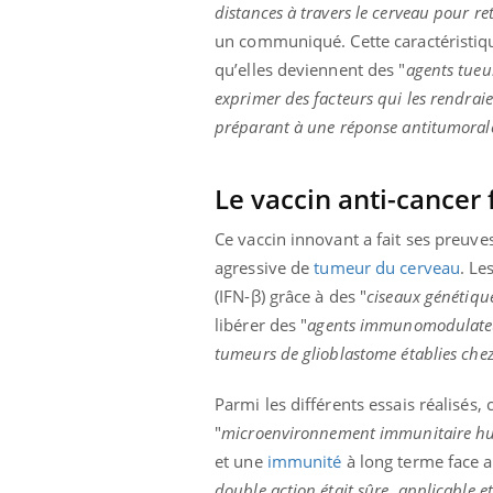
distances à travers le cerveau pour re
un communiqué. Cette caractéristique
qu’elles deviennent des "
agents tueu
exprimer des facteurs qui les rendraie
préparant à une réponse antitumoral
Le vaccin anti-cancer 
Ce vaccin innovant a fait ses preuves
agressive de
tumeur du cerveau
. Le
(IFN-β) grâce à des "
ciseaux
génétiqu
libérer des "
agents
immunomodulate
tumeurs de glioblastome établies chez
Parmi les différents essais réalisés,
"
microenvironnement immunitaire h
et une
immunité
à long terme face a
double action était sûre, applicable e