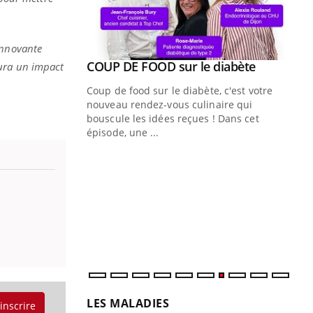
innovante
Youtube
COUP DE FOOD sur le diabète
aura un impact
Youtube
Coup de food sur le diabète, c'est votre
nouveau rendez-vous culinaire qui
bouscule les idées reçues ! Dans cet
épisode, une ...
Quand l’entreprise mise sur le bien
Ec
Youtube
You
Youtube
être global
quo
"Les rendez-vous de la santé et de la
Dan
qualité de vie au travail" de Pourquoi
der
Docteur reçoivent Régis Blugeon, DRH et
com
directeur ...
et é
LES MALADIES
'inscrire