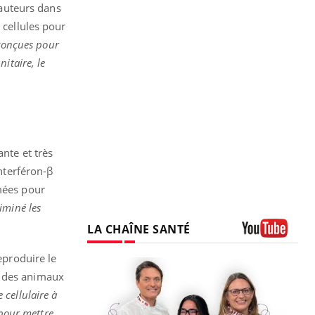
 auteurs dans
 cellules pour
 conçues pour
itaire, le
ante et très
interféron-β
mées pour
iminé les
LA CHAÎNE SANTÉ
Youtube
eproduire le
e des animaux
 cellulaire à
 pour mettre