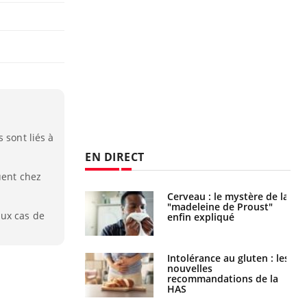
 sont liés à
EN DIRECT
uent chez
: le mystère de la
Le décalage des horaires
ine de Proust"
d'été : quel impact sur le
aux cas de
pliqué
sommeil ?
nce au gluten : les
Grossesse : ces polluants
es
pourraient influencer le
ndations de la
poids des enfants