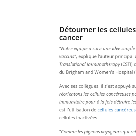
ar une tique en
Allergies alimentaires :
, elle reste dans
une nouvelle arme contre
pendant 42 jours
les réactions sévères
Détourner les cellules
cancer
"
Notre équipe a suivi une idée simple 
vaccins"
, explique l'auteur principal
Translational Immunotherapy
(CSTI) 
du Brigham and Women’s Hospital (
Avec ses collègues, il s’est appuyé s
réorientons les cellules cancéreuses p
immunitaire pour à la fois détruire le
est l’utilisation de
cellules cancéreu
cellules inactivées.
"
Comme les pigeons voyageurs qui reto