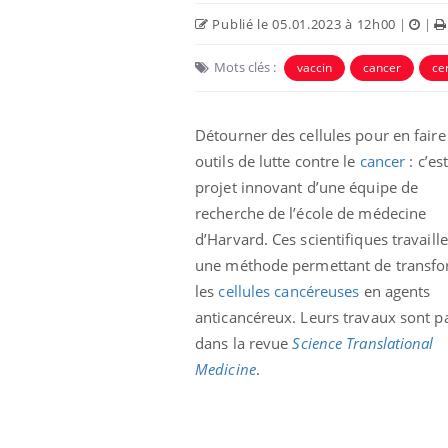
Publié le 05.01.2023 à 12h00
|
|
Mots clés :
vaccin
cancer
ce
Détourner des cellules pour en faire
outils de lutte contre le
cancer
: c’est
projet innovant d’une équipe de
recherche de l’école de médecine
d’Harvard. Ces scientifiques travaill
une méthode permettant de transf
e et chaleur : ce
Mordue par un
les
cellules cancéreuses
en agents
a science
barracuda, une petite fille
secourue grâce à un
anticancéreux. Leurs travaux sont p
réflexe essentiel
dans la revue
Science Translational
Medicine
.
phone nuit-il à
Légionellose en Suisse :
tissage de la
quelle est l’origine de la
contamination ?