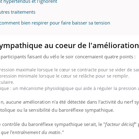
nt hypertendus et l'ignorent
utres traitements
comment bien respirer pour faire baisser sa tension
sympathique au coeur de l'amélioration
 participants faisant du vélo le soir concernaient quatre points :
ression maximale lorsque le cœur se contracte pour se vider de sa
 pression
minimale lorsque le cœur se relâche pour se remplir.
ulaire.
ique : un mécanisme physiologique qui aide à réguler la pression ar
n, aucune amélioration n'a été détectée dans l'activité du nerf 
stolique ou la sensibilité du baroréflexe sympathique.
 contrôle du baroréflexe sympathique serait, le "
facteur décisif
" 
e que l'entraînement du matin.
"