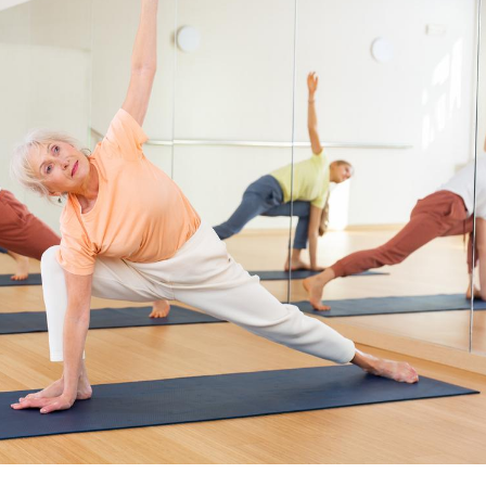
Comment gérer le
Cerveau 
sommeil des enfants en
"madele
vacances ?
enfin ex
Bilan prévention : ce que
Intoléra
les kinés pourront
nouvell
bientôt faire
recomma
HAS
TDAH : quel est ce
Insuffis
traitement autorisé aux
comment
États-Unis ?
préveni