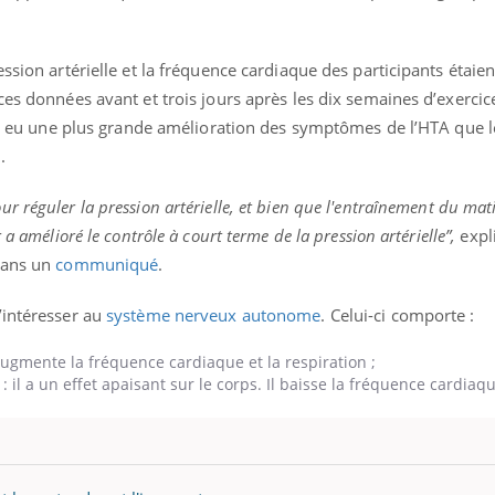
ualiste innove en matière de bilan de
épisode, une ...
é : l'utilisation d'un « jumeau
érique » permet ...
ession artérielle et la fréquence cardiaque des participants étaie
es données avant et trois jours après les dix semaines d’exercice
r a eu une plus grande amélioration des symptômes de l’HTA que l
n.
 réguler la pression artérielle, et bien que l'entraînement du mati
 a amélioré le contrôle à court terme de la pression artérielle”,
expl
dans un
communiqué
.
’intéresser au
système nerveux autonome
. Celui-ci comporte :
ugmente la fréquence cardiaque et la respiration ;
il a un effet apaisant sur le corps. Il baisse la fréquence cardiaq