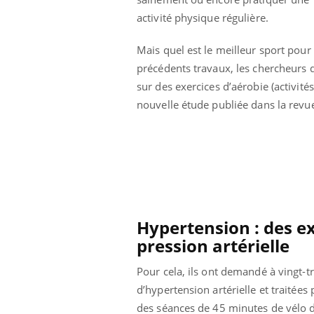
activité physique régulière.
Mais quel est le meilleur sport pour
précédents travaux, les chercheurs
sur des exercices d’aérobie (activités
nouvelle étude publiée dans la rev
Hypertension : des ex
pression artérielle
Youtube
 Mains : se
Diabète & Ramadan 2026
Un 
Youtube
You
outube
fac
Pour cela, ils ont demandé à vingt-tr
Le Ramadan approche, et, pour de
pré
d’hypertension artérielle et traitées
un tout nouveau
nombreuses personnes atteintes de
Un 
lage, piscine,
diabète, c'est une période de questions, de
des séances de 45 minutes de vélo d