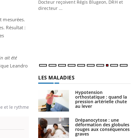
Docteur reçoivent Régis Blugeon, DRH et
directeur ...
Ec
You
quo
nt mesurées.
s. Résultat :
Dan
es
der
com
et é
n ait été
ique Leandro
LES MALADIES
Hypotension
orthostatique : quand la
pression artérielle chute
au lever
ue et le rythme
Drépanocytose : une
déformation des globules
rouges aux conséquences
graves