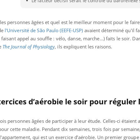
Le facteur décisif serait le contrôle du baroréflex
 les personnes âgées et quel est le meilleur moment pour le fair
 de
l'Université de São Paulo (EEFE-USP)
avaient déterminé qu'il fa
 faisant appel au souffle : vélo, danse, marche...) faits le soir. D
ue
The Journal of Physiology
, ils expliquent les raisons.
ercices d’aérobie le soir pour réguler 
« jumeau numérique » pour
COUP DE FOOD sur le
tube
Youtube
iliter l’accès à la médecine
ois personnes âgées de participer à leur étude. Celles-ci étaient a
Youtube
Coup de food sur le diabèt
ventive
 pour cette maladie. Pendant dix semaines, trois fois par semaine, 
nouveau rendez-vous culi
établissement lié à un groupe
bouscule les idées reçues
’appartement, qui est un exercice d’aérobie. Un premier groupe