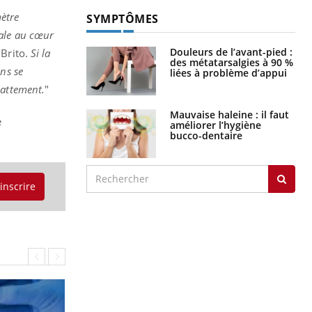
mètre
SYMPTÔMES
nale au cœur
Douleurs de l’avant-pied :
Brito.
Si la
des métatarsalgies à 90 %
ns se
liées à problème d’appui
battement.
"
Mauvaise haleine : il faut
e
améliorer l’hygiène
bucco-dentaire
'inscrire