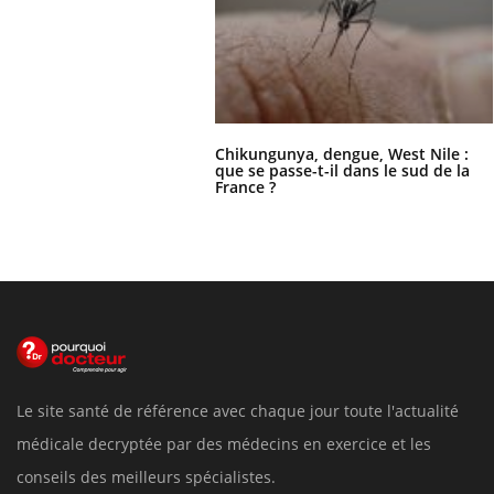
Chikungunya, dengue, West Nile :
que se passe-t-il dans le sud de la
France ?
Le site santé de référence avec chaque jour toute l'actualité
médicale decryptée par des médecins en exercice et les
conseils des meilleurs spécialistes.