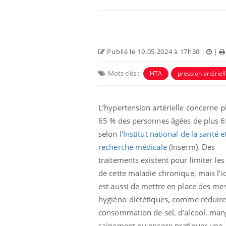
Publié le 19.05.2024 à 17h30
|
|
Mots clés :
HTA
pression artériel
L’hypertension artérielle concerne p
65 % des personnes âgées de plus 6
selon
l'Institut national de la santé e
recherche médicale
(Inserm). Des
traitements existent pour limiter les 
de cette maladie chronique, mais l’i
est aussi de mettre en place des me
hygiéno-diététiques, comme réduire
consommation de sel, d’alcool, man
sainement ou encore pratiquer une