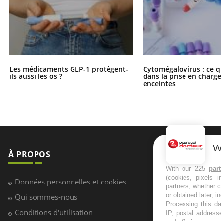
Les médicaments GLP-1 protègent-
Cytomégalovirus : ce q
ils aussi les os ?
dans la prise en char
enceintes
W
À PROPOS
NEWSLETT
With our 225
par
(cookies, pixels 
Recevez toute
Données personnelles et cookies
partners, whether c
infos santé
or obtained later, i
Qui sommes-nous
Processing this da
Conditions d'utilisation
IP, postal address