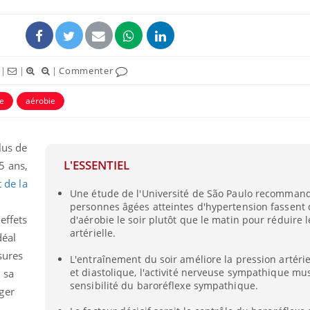
|
|
|
Commenter
le
aérobie
lus de
L'ESSENTIEL
5 ans,
t de la
Une étude de l'Université de São Paulo recommand
personnes âgées atteintes d'hypertension fassent 
effets
d'aérobie le soir plutôt que le matin pour réduire 
artérielle.
déal
sures
L'entraînement du soir améliore la pression artérie
et diastolique, l'activité nerveuse sympathique mus
 sa
sensibilité du baroréflexe sympathique.
ger