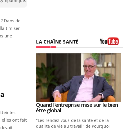
e sympathique.
e ? Dans de
llait miser
ans une
LA CHAÎNE SANTÉ
Youtube
la
Youtube
 diabète
Quand l’entreprise mise sur le bien
Youtube
Youtube
être global
tteintes
e, c'est votre
elles ont fait
"Les rendez-vous de la santé et de la
naire qui
qualité de vie au travail" de Pourquoi
 ! Dans cet
 devait