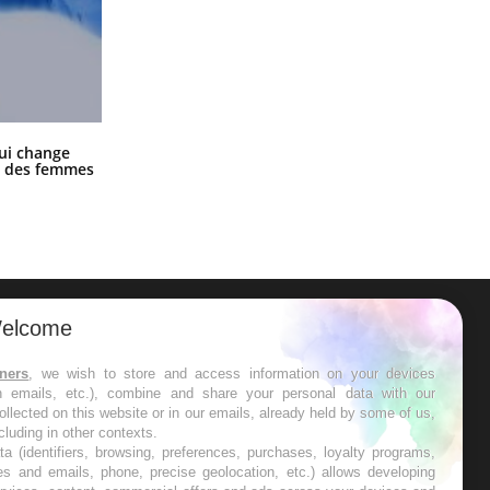
La sieste empêche-t-elle de dormir
ui change
la nuit ?
ge des femmes
elcome
ER
tners
, we wish to store and access information on your devices
in emails, etc.), combine and share your personal data with our
s les semaines les meilleures
ollected on this website or in our emails, already held by some of us,
ncluding in other contexts.
ta (identifiers, browsing, preferences, purchases, loyalty programs,
es and emails, phone, precise geolocation, etc.) allows developing