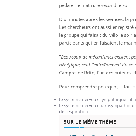
mut
air… Nos mains
défis, mais ...
pédaler
le matin, le second le soir.
sant
num
Dix minutes après les séances, la pr
Les chercheurs ont aussi enregistré c
le groupe qui faisait du vélo le soi
participants qui en faisaient le mati
"
Beaucoup de mécanismes existent pour
bénéfique, seul l'entraînement du soir
Campos de Brito, l’un des auteurs, 
Pour comprendre pourquoi, il faut s
le système nerveux sympathique : il a
le système nerveux parasympathique : 
de respiration.
SUR LE MÊME THÈME