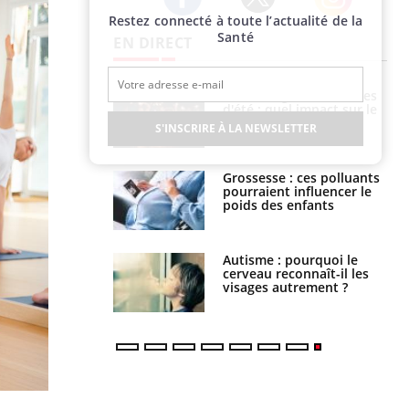
Restez connecté à toute l’actualité de la
Twitter
Facebook
Instagram
Santé
EN DIRECT
: le mystère de la
Le décalage des horaires
ine de Proust"
d'été : quel impact sur le
pliqué
sommeil ?
S'INSCRIRE À LA NEWSLETTER
nce au gluten : les
Grossesse : ces polluants
es
pourraient influencer le
ndations de la
poids des enfants
ance cardiaque :
Autisme : pourquoi le
 mieux la
cerveau reconnaît-il les
r
visages autrement ?