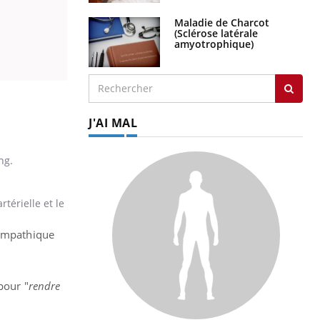
Maladie de Charcot
(Sclérose latérale
amyotrophique)
J'AI MAL
ng.
térielle et le
sympathique
pour "
rendre