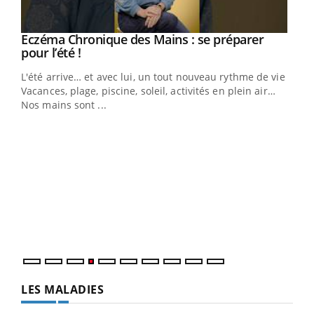
Eczéma Chronique des Mains : se préparer
Youtube
Youtube
pour l’été !
L'été arrive… et avec lui, un tout nouveau rythme de vie !
Vacances, plage, piscine, soleil, activités en plein air…
Nos mains sont ...
Dia
You
Le 
pers
ques
LES MALADIES