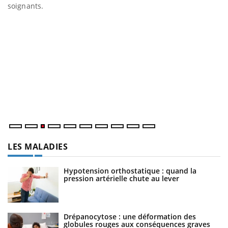
soignants.
mains sont ...
D
Yo
L
at
dé
LES MALADIES
Hypotension orthostatique : quand la
pression artérielle chute au lever
Drépanocytose : une déformation des
globules rouges aux conséquences graves