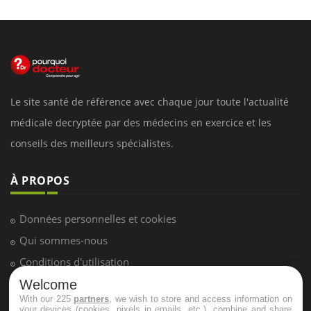
Le site santé de référence avec chaque jour toute l'actualité
médicale decryptée par des médecins en exercice et les
conseils des meilleurs spécialistes.
À PROPOS
Données personnelles et cookies
Qui sommes-nous
Conditions d'utilisation
Plan du site
Welcome
With our 225
partners
, we wish to store and access information on
Mentions Légales
your devices (cookies, pixels in emails, etc.), combine and share