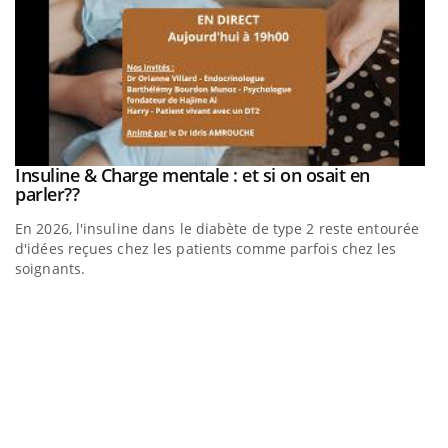
be
Insuline & Charge mentale : et si on osait en
Youtube
Youtube
parler??
En 2026, l'insuline dans le diabète de type 2 reste entourée
a
d'idées reçues chez les patients comme parfois chez les
soignants.
E
Yo
l’
L'
Va