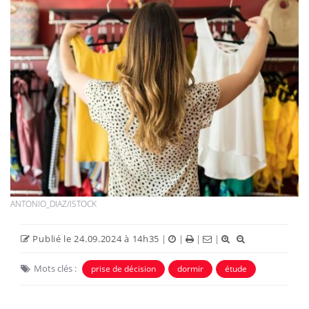
ANTONIO_DIAZ/ISTOCK
Publié le 24.09.2024 à 14h35
|
|
|
|
Mots clés :
prise de décision
dormir
étude