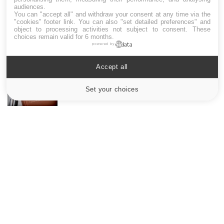
audiences.
You can "accept all" and withdraw your consent at any time via the
Drépanocytose : une déformation des
"cookies" footer link
. You can also "set detailed preferences" and
globules rouges aux conséquences graves
object to processing activities not subject to consent. These
choices remain valid for 6 months.
powered by
Maladie de Charcot (Sclérose latérale
Accept all
amyotrophique)
Set your choices
Cookies settings
Le site santé de référence avec chaque jour toute l'actualité
médicale decryptée par des médecins en exercice et les