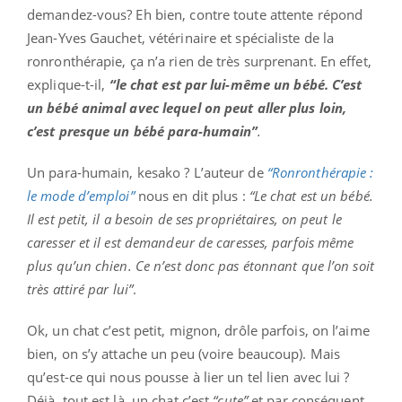
demandez-vous? Eh bien, contre toute attente répond
Jean-Yves Gauchet, vétérinaire et spécialiste de la
ronronthérapie, ça n’a rien de très surprenant. En effet,
explique-t-il,
“le chat est par lui-même un bébé.
C’est
un bébé animal avec lequel on peut aller plus loin,
c’est presque un bébé para-humain”
.
Un para-humain, kesako ? L’auteur de
“Ronronthérapie :
le mode d’emploi”
nous en dit plus :
“Le chat est un bébé.
Il est petit, il a besoin de ses propriétaires, on peut le
caresser et il est demandeur de caresses, parfois même
plus qu’un chien. Ce n’est donc pas étonnant que l’on soit
très attiré par lui”
.
Ok, un chat c’est petit, mignon, drôle parfois, on l’aime
bien, on s’y attache un peu (voire beaucoup). Mais
qu’est-ce qui nous pousse à lier un tel lien avec lui ?
Déjà, tout est là, un chat c’est
“cute”
et par conséquent,