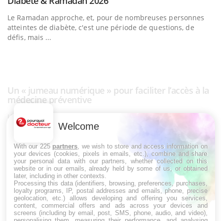
Un « jumeau numérique » pour faciliter l’accès à la
Youtube
Youtube
médecine préventive
Un établissement lié à un groupe mutualiste innove en
matière de bilan de santé : l'utilisation d'un « jumeau
numérique » permet ...
C
Yo
Co
cu
Welcome
un
With our 225
partners
, we wish to store and access information on
your devices (cookies, pixels in emails, etc.), combine and share
your personal data with our partners, whether collected on this
website or in our emails, already held by some of us, or obtained
LES MALADIES
later, including in other contexts.
Processing this data (identifiers, browsing, preferences, purchases,
loyalty programs, IP, postal addresses and emails, phone, precise
Hypotension orthostatique : quand la
geolocation, etc.) allows developing and offering you services,
pression artérielle chute au lever
content, commercial offers and ads across your devices and
screens (including by email, post, SMS, phone, audio, and video),
personalising them, measuring their performance, and analysing