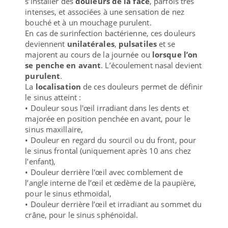
s’installer des
douleurs de la face
, parfois très
intenses, et associées à une sensation de nez
bouché et à un mouchage purulent.
En cas de surinfection bactérienne, ces douleurs
deviennent
unilatérales
,
pulsatiles
et se
majorent au cours de la journée ou
lorsque l’on
se penche en avant
. L’écoulement nasal devient
purulent
.
La
localisation
de ces douleurs permet de définir
le sinus atteint :
• Douleur sous l'œil irradiant dans les dents et
majorée en position penchée en avant, pour le
sinus maxillaire,
• Douleur en regard du sourcil ou du front, pour
le sinus frontal (uniquement après 10 ans chez
l’enfant),
• Douleur derrière l'œil avec comblement de
l’angle interne de l’œil et œdème de la paupière,
pour le sinus ethmoïdal,
• Douleur derrière l’œil et irradiant au sommet du
crâne, pour le sinus sphénoïdal.