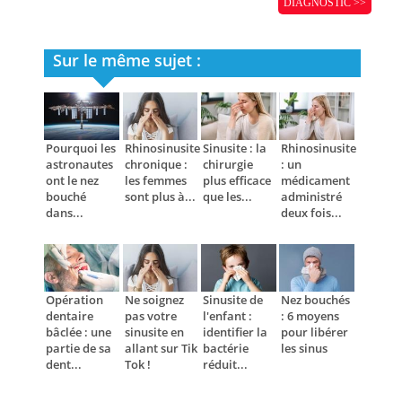
DIAGNOSTIC >>
Sur le même sujet :
Pourquoi les
Rhinosinusite
Sinusite : la
Rhinosinusite
astronautes
chronique :
chirurgie
: un
ont le nez
les femmes
plus efficace
médicament
bouché
sont plus à...
que les...
administré
dans...
deux fois...
Opération
Ne soignez
Sinusite de
Nez bouchés
dentaire
pas votre
l'enfant :
: 6 moyens
bâclée : une
sinusite en
identifier la
pour libérer
partie de sa
allant sur Tik
bactérie
les sinus
dent...
Tok !
réduit...