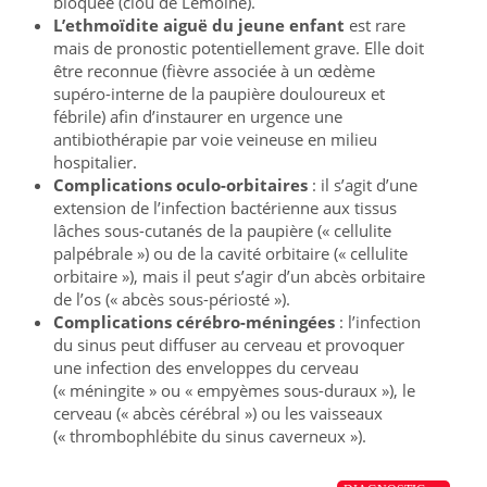
bloquée (clou de Lemoine).
L’ethmoïdite aiguë du jeune enfant
est rare
mais de pronostic potentiellement grave. Elle doit
être reconnue (fièvre associée à un œdème
supéro-interne de la paupière douloureux et
fébrile) afin d’instaurer en urgence une
antibiothérapie par voie veineuse en milieu
hospitalier.
Complications oculo-orbitaires
: il s’agit d’une
extension de l’infection bactérienne aux tissus
lâches sous-cutanés de la paupière (« cellulite
palpébrale ») ou de la cavité orbitaire (« cellulite
orbitaire »), mais il peut s’agir d’un abcès orbitaire
de l’os (« abcès sous-périosté »).
Complications cérébro-méningées
: l’infection
du sinus peut diffuser au cerveau et provoquer
une infection des enveloppes du cerveau
(« méningite » ou « empyèmes sous-duraux »), le
cerveau (« abcès cérébral ») ou les vaisseaux
(« thrombophlébite du sinus caverneux »).