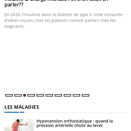
Youtube
Youtube
parler??
l’été !
En 2026, l'insuline dans le diabète de type 2 reste entourée
L'été arrive… et avec lui, un tout nouveau rythme de vie !
d'idées reçues chez les patients comme parfois chez les
Vacances, plage, piscine, soleil, activités en plein air… Nos
soignants.
mains sont ...
D
Yo
L
at
dé
LES MALADIES
Hypotension orthostatique : quand la
pression artérielle chute au lever