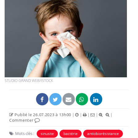
STUDIO GRAND WEB/ISTOCK
Publié le 26.07.2023 à 13h00
|
|
|
|
|
Commenter
Mots clés :
sinusite
bactérie
antiobiorésistance