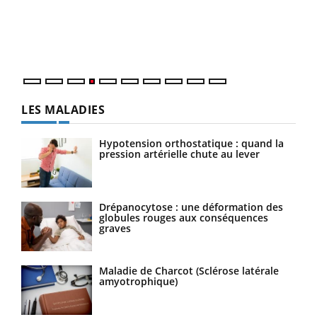
Le Ramadan approche, et, pour de nombreuses
Un é
personnes atteintes de diabète, c'est une période de
mati
questions, de défis, mais ...
numé
LES MALADIES
Hypotension orthostatique : quand la
pression artérielle chute au lever
Drépanocytose : une déformation des
globules rouges aux conséquences
graves
Maladie de Charcot (Sclérose latérale
amyotrophique)