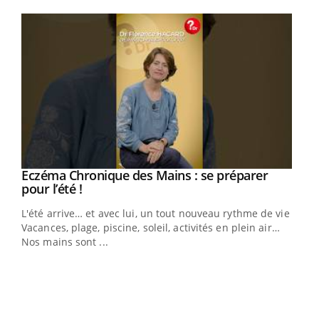
Youtube
Eczéma Chronique des Mains : se préparer
Youtube
Youtube
pour l’été !
L'été arrive… et avec lui, un tout nouveau rythme de vie !
Vacances, plage, piscine, soleil, activités en plein air…
Nos mains sont ...
Youtube
Diabète & Ramadan 2026
Un 
Youtube
You
à l