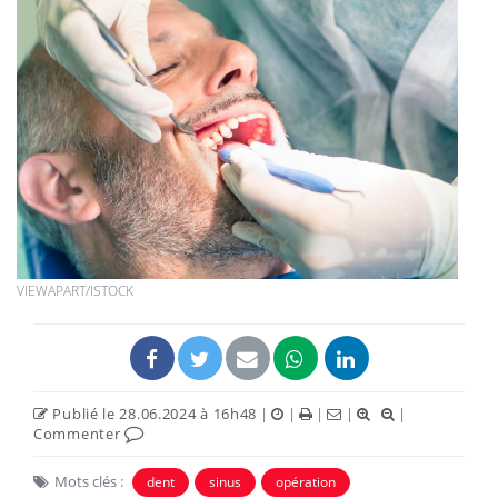
VIEWAPART/ISTOCK
Publié le 28.06.2024 à 16h48
|
|
|
|
|
Commenter
Mots clés :
dent
sinus
opération