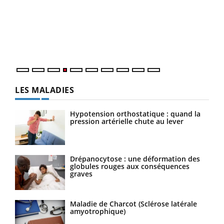
à l
Le Ramadan approche, et, pour de nombreuses
Un é
personnes atteintes de diabète, c'est une période de
mati
questions, de défis, mais ...
numé
LES MALADIES
Hypotension orthostatique : quand la
pression artérielle chute au lever
Drépanocytose : une déformation des
globules rouges aux conséquences
graves
Maladie de Charcot (Sclérose latérale
amyotrophique)