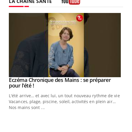
LA CHAÎNE SANTÉ
Youtube
Eczéma Chronique des Mains : se préparer
Youtube
Youtube
pour l’été !
L'été arrive… et avec lui, un tout nouveau rythme de vie !
Vacances, plage, piscine, soleil, activités en plein air…
Nos mains sont ...
Youtube
Diabète & Ramadan 2026
Un 
Youtube
You