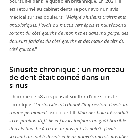
poursuit-il dans le quotidien britannique. En 2021, il
est retourné au cabinet dentaire pour avoir un avis
médical sur ses douleurs. "
Malgré plusieurs traitements
antibiotiques, j'avais du mucus vert épais et nauséabond
sortant du côté gauche de mon nez et dans ma gorge, des
douleurs faciales du côté gauche et des maux de tête du
côté gauche
."
Sinusite chronique : un morceau
de dent était coincé dans un
sinus
L’homme de 58 ans pensait souffrir d’une sinusite
chronique. "
La sinusite m'a donné l'impression d'avoir un
rhume permanent,
explique-t-il.
Mon nez bouché rendait
la respiration difficile et j'avais toujours un goût horrible
dans la bouche à cause du pus qui s’écoulait. J'avais
souvent du mal à dormir et je ne pouvais parfois pas aller