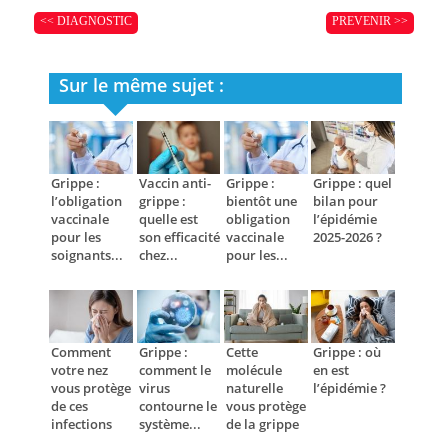
<< DIAGNOSTIC
PREVENIR >>
Sur le même sujet :
Grippe :
Vaccin anti-
Grippe :
Grippe : quel
l’obligation
grippe :
bientôt une
bilan pour
vaccinale
quelle est
obligation
l’épidémie
pour les
son efficacité
vaccinale
2025-2026 ?
soignants...
chez...
pour les...
Comment
Grippe :
Cette
Grippe : où
votre nez
comment le
molécule
en est
vous protège
virus
naturelle
l’épidémie ?
de ces
contourne le
vous protège
infections
système...
de la grippe