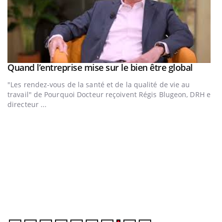
Youtub
Quand l’entreprise mise sur le bien être global
Youtube
ous
"Les rendez-vous de la santé et de la qualité de vie au
travail" de Pourquoi Docteur reçoivent Régis Blugeon, DRH et
directeur ...
E
Yo
Da
vo
év