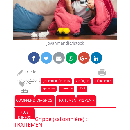
Jovanmandic/istock
Publié le
18.02.2019
grincement de dents
virologue
influenceurs
Mots-
épidémie
tourisme
UVA
clés :
COMPRENDRE
DIAGNOSTIC
TRAITEMENT
PREVENIR
PLUS
D’INFOS
Grippe (saisonnière) :
TRAITEMENT