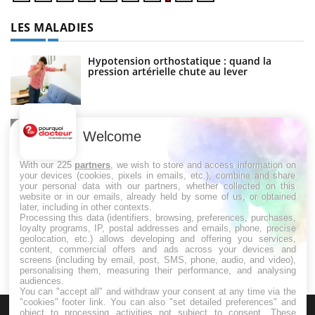
LES MALADIES
Hypotension orthostatique : quand la
pression artérielle chute au lever
Drépanocytose : une déformation des
globules rouges aux conséquences graves
Welcome
With our 225
partners
, we wish to store and access information on
your devices (cookies, pixels in emails, etc.), combine and share
your personal data with our partners, whether collected on this
Maladie de Charcot (Sclérose latérale
website or in our emails, already held by some of us, or obtained
amyotrophique)
later, including in other contexts.
Processing this data (identifiers, browsing, preferences, purchases,
loyalty programs, IP, postal addresses and emails, phone, precise
geolocation, etc.) allows developing and offering you services,
content, commercial offers and ads across your devices and
screens (including by email, post, SMS, phone, audio, and video),
personalising them, measuring their performance, and analysing
audiences.
You can "accept all" and withdraw your consent at any time via the
"cookies" footer link
. You can also "set detailed preferences" and
object to processing activities not subject to consent. These