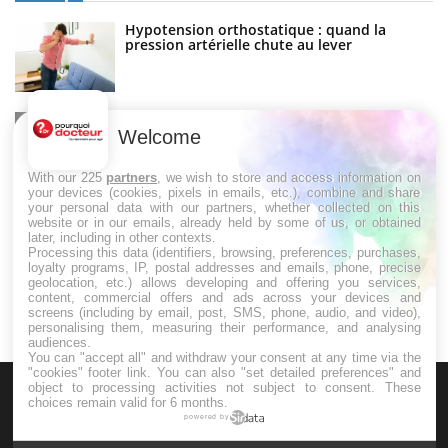
Hypotension orthostatique : quand la
pression artérielle chute au lever
Drépanocytose : une déformation des
globules rouges aux conséquences graves
Welcome
With our 225
partners
, we wish to store and access information on
your devices (cookies, pixels in emails, etc.), combine and share
your personal data with our partners, whether collected on this
Maladie de Charcot (Sclérose latérale
website or in our emails, already held by some of us, or obtained
amyotrophique)
later, including in other contexts.
Processing this data (identifiers, browsing, preferences, purchases,
loyalty programs, IP, postal addresses and emails, phone, precise
geolocation, etc.) allows developing and offering you services,
content, commercial offers and ads across your devices and
screens (including by email, post, SMS, phone, audio, and video),
personalising them, measuring their performance, and analysing
audiences.
You can "accept all" and withdraw your consent at any time via the
"cookies" footer link
. You can also "set detailed preferences" and
object to processing activities not subject to consent. These
choices remain valid for 6 months.
powered by