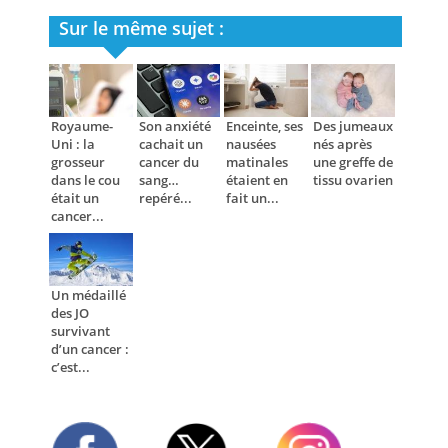
Sur le même sujet :
Royaume-
Son anxiété
Enceinte, ses
Des jumeaux
Uni : la
cachait un
nausées
nés après
grosseur
cancer du
matinales
une greffe de
dans le cou
sang…
étaient en
tissu ovarien
était un
repéré...
fait un...
cancer...
Un médaillé
des JO
survivant
d’un cancer :
c’est...