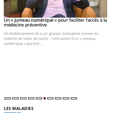
Un « jumeau numérique » pour faciliter l’accès à la
Youtube
Youtube
médecine préventive
Un établissement lié à un groupe mutualiste innove en
matière de bilan de santé : l'utilisation d'un « jumeau
numérique » permet ...
C
Yo
Co
cu
un
LES MALADIES