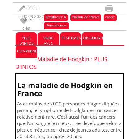
Publié le
30.09.2022
lymphocyte B
maladie de charcot
cancer
Mots-
chimiothérapie
clés :
PLUS
VIVRE
TRAITEMENT
DIAGNOSTIC
D'INFOS
AVEC
COMPRENDRE
Maladie de Hodgkin : PLUS
D'INFOS
La maladie de Hodgkin en
France
Avec moins de 2000 personnes diagnostiquées
par an, le lymphome de Hodgkin est un cancer
relativement rare. C’est aussi l’un des cancers
que l’on soigne le mieux. Il se développe selon 2
pics de fréquence : chez de jeunes adultes, entre
20 et 35 ans, ou après 70 ans.