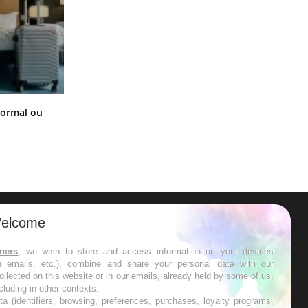
Et si les caries pouvaient bientôt
normal ou
disparaître sans plombage ?
elcome
ER
tners
, we wish to store and access information on your devices
in emails, etc.), combine and share your personal data with our
s les semaines les meilleures
ollected on this website or in our emails, already held by some of us,
ncluding in other contexts.
ta (identifiers, browsing, preferences, purchases, loyalty programs,