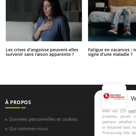
Les crises d’angoisse peuvent-elles
Fatigue en vacances : 
survenir sans raison apparente ?
signe d’une maladie ?
W
À PROPOS
NEWSLETT
With our 225
par
(cookies, pixels 
Recevez toute
Données personnelles et cookies
partners, whether c
infos santé
or obtained later, i
Qui sommes-nous
Processing this da