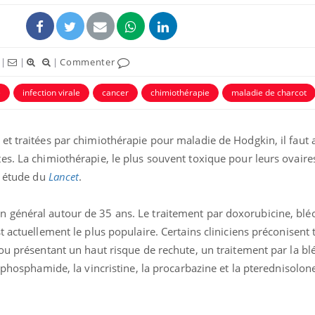
|
|
|
Commenter
é
infection virale
cancer
chimiothérapie
maladie de charcot
éma Chronique des Mains :
Carence en fer : com
tube
Youtube
et traitées par chimiothérapie pour maladie de Hodgkin, il faut
Youtube
Youtube
liquer ma maladie
prévenir
s. La chimiothérapie, le plus souvent toxique pour leurs ovaires
 a des sujets qui sont faciles à aborder...
Fatigue, irritabilité, brou
e étude du
Lancet
.
tres non ! D'un côté, poser des
même alopécie… Les sym
tions sur la maladie d'un proche c'est
carence en fer sont multi
 général autour de 35 ans. Le traitement par doxorubicine, blé
rer ...
...
 actuellement le plus populaire. Certains cliniciens préconisent 
 ou présentant un haut risque de rechute, un traitement par la b
lophosphamide, la vincristine, la procarbazine et la pterednisolo