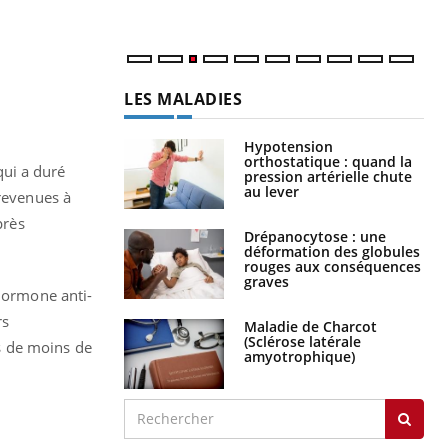
LES MALADIES
Hypotension
orthostatique : quand la
qui a duré
pression artérielle chute
au lever
revenues à
près
Drépanocytose : une
déformation des globules
rouges aux conséquences
graves
'hormone anti-
rs
Maladie de Charcot
(Sclérose latérale
s de moins de
amyotrophique)