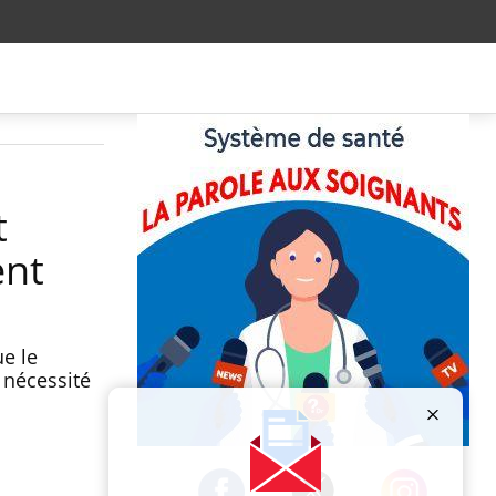
t
ent
e le
 nécessité
Publicité