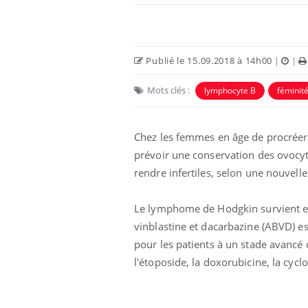
Publié le 15.09.2018 à 14h00
|
|
Mots clés :
lymphocyte B
féminit
Ecz
You
Chez les femmes en âge de procréer 
exp
prévoir une conservation des ovocyte
Il y
rendre infertiles, selon une nouvell
d'au
ques
Le lymphome de Hodgkin survient en
mont
vinblastine et dacarbazine (ABVD) est
pour les patients à un stade avancé
l'étoposide, la doxorubicine, la cyc