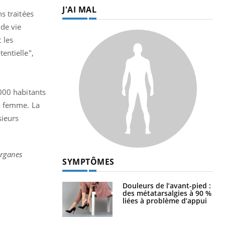
J'AI MAL
s traitées
de vie
 les
entielle",
000 habitants
a femme. La
sieurs
organes
SYMPTÔMES
Douleurs de l’avant-pied :
des métatarsalgies à 90 %
liées à problème d’appui