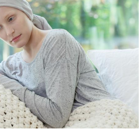
Vélo : et si vos douleurs
Et si le
n’étaient pas liées à
bientôt 
l’effort ?
plombag
Les crises d’angoisse
Éclipse 
peuvent-elles survenir
: “Des v
sans raison apparente ?
c'est in
la santé
Fatigue en vacances :
Les tro
normal ou signe d’une
modifien
maladie ?