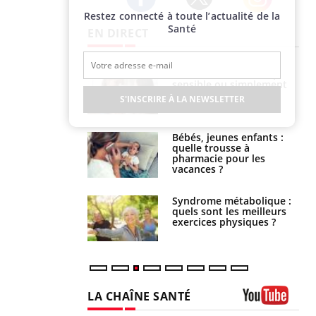
Restez connecté à toute l’actualité de la
Twitter
Facebook
Instagram
Santé
EN DIRECT
s caries pouvaient
Mon enfant est-il trop
disparaître sans
sensible ou simplement
e ?
très empathique ?
S'INSCRIRE À LA NEWSLETTER
solaire du 12 août
Bébés, jeunes enfants :
erres adaptés,
quelle trousse à
dispensable pour
pharmacie pour les
 des yeux”
vacances ?
ubles du sommeil
Syndrome métabolique :
t votre cerveau !
quels sont les meilleurs
exercices physiques ?
LA CHAÎNE SANTÉ
Youtube