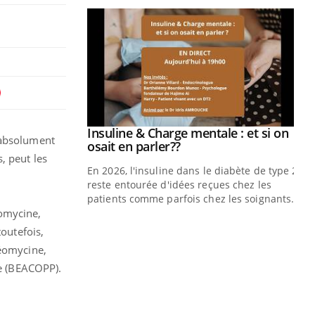
prendre pour
Insuline & Charge mentale : et si on
Youtube
 absolument
Youtube
osait en parler??
, peut les
illard mental ou
En 2026, l'insuline dans le diabète de type 2
ptômes de la
reste entourée d'idées reçues chez les
ples ce qui la rend
patients comme parfois chez les soignants.
omycine,
Ec
You
toutefois,
pré
léomycine,
L'é
ne (BEACOPP).
ryt
sol
sont