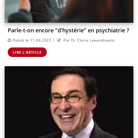
Parle-t-on encore "d'hystérie" en psychiatrie ?
|
Publié le 11.06.2023
Par Dr Claire Lewandowski
LIRE L'ARTICLE