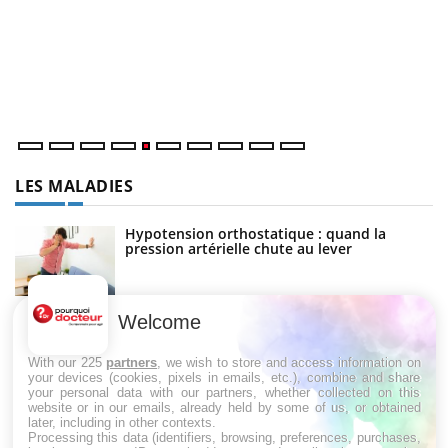
m
Un
ma
nu
LES MALADIES
Hypotension orthostatique : quand la
pression artérielle chute au lever
Welcome
Drépanocytose : une déformation des
globules rouges aux conséquences graves
With our 225
partners
, we wish to store and access information on
your devices (cookies, pixels in emails, etc.), combine and share
your personal data with our partners, whether collected on this
website or in our emails, already held by some of us, or obtained
Maladie de Charcot (Sclérose latérale
later, including in other contexts.
amyotrophique)
Processing this data (identifiers, browsing, preferences, purchases,