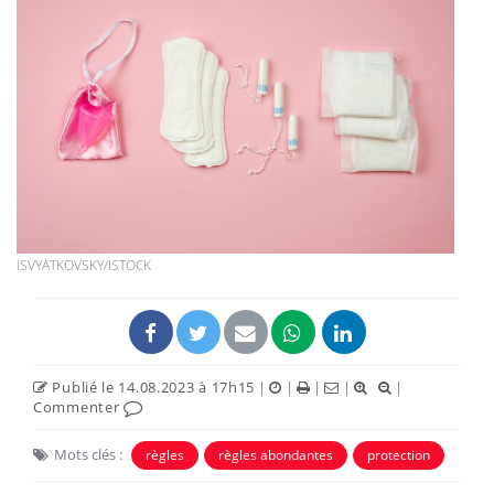
ISVYATKOVSKY/ISTOCK
Publié le 14.08.2023 à 17h15
|
|
|
|
|
Commenter
Mots clés :
règles
règles abondantes
protection