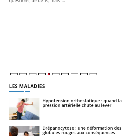
…
questions, de défis, mais ...
Un 
You
à l
Un é
mati
numé
LES MALADIES
Hypotension orthostatique : quand la
pression artérielle chute au lever
Drépanocytose : une déformation des
globules rouges aux conséquences