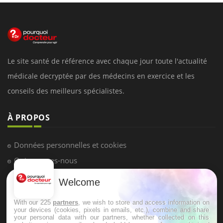
Le site santé de référence avec chaque jour toute l'actualité
médicale decryptée par des médecins en exercice et les
conseils des meilleurs spécialistes.
À PROPOS
Données personnelles et cookies
Qui sommes-nous
Conditions d'utilisation
Welcome
Plan du site
With our 225
partners
, we wish to store and access information on
Mentions Légales
your devices (cookies, pixels in emails, etc.), combine and share
your personal data with our partners, whether collected on this
Nous contacter