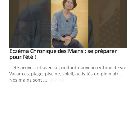
Eczéma Chronique des Mains : se préparer
Youtube
Youtube
pour l’été !
L'été arrive… et avec lui, un tout nouveau rythme de vie !
Vacances, plage, piscine, soleil, activités en plein air…
Nos mains sont ...
Dia
You
Le 
pers
ques