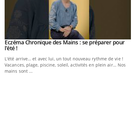
Eczéma Chronique des Mains : se préparer pour
Youtube
Youtube
l’été !
e
L'été arrive… et avec lui, un tout nouveau rythme de vie !
Vacances, plage, piscine, soleil, activités en plein air… Nos
mains sont ...
D
Yo
L
at
dé