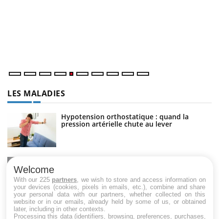
U
Yo
m
Un
ma
nu
LES MALADIES
Hypotension orthostatique : quand la
pression artérielle chute au lever
Drépanocytose : une déformation des
globules rouges aux conséquences graves
Welcome
With our 225
partners
, we wish to store and access information on
your devices (cookies, pixels in emails, etc.), combine and share
your personal data with our partners, whether collected on this
website or in our emails, already held by some of us, or obtained
Maladie de Charcot (Sclérose latérale
later, including in other contexts.
amyotrophique)
Processing this data (identifiers, browsing, preferences, purchases,