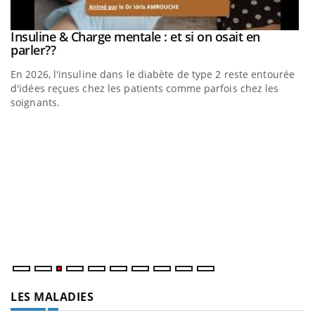
be
Insuline & Charge mentale : et si on osait en
Youtube
Youtube
parler??
En 2026, l'insuline dans le diabète de type 2 reste entourée
a
d'idées reçues chez les patients comme parfois chez les
soignants.
E
Yo
l’
L'
Va
ma
LES MALADIES