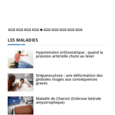
Un é
mati
numé
LES MALADIES
Hypotension orthostatique : quand la
pression artérielle chute au lever
Drépanocytose : une déformation des
globules rouges aux conséquences
graves
Maladie de Charcot (Sclérose latérale
amyotrophique)