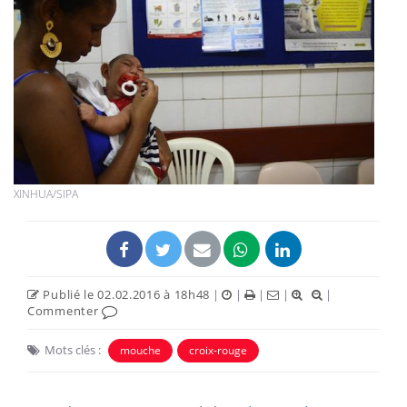
XINHUA/SIPA
Publié le 02.02.2016 à 18h48
|
|
|
|
|
Commenter
Mots clés :
mouche
croix-rouge