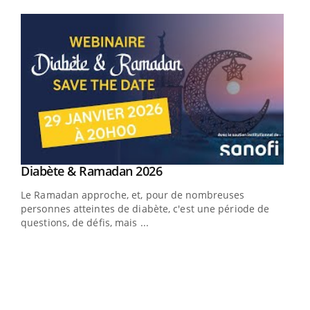
Youtube
Youtube
Diabète & Ramadan 2026
Youtube
Le Ramadan approche, et, pour de nombreuses
vie !
personnes atteintes de diabète, c'est une période de
…
questions, de défis, mais ...
Un 
You
à l