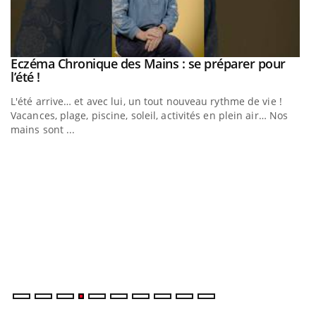
Eczéma Chronique des Mains : se préparer pour
Youtube
Youtube
l’été !
e
L'été arrive… et avec lui, un tout nouveau rythme de vie !
Vacances, plage, piscine, soleil, activités en plein air… Nos
mains sont ...
D
Yo
L
at
dé