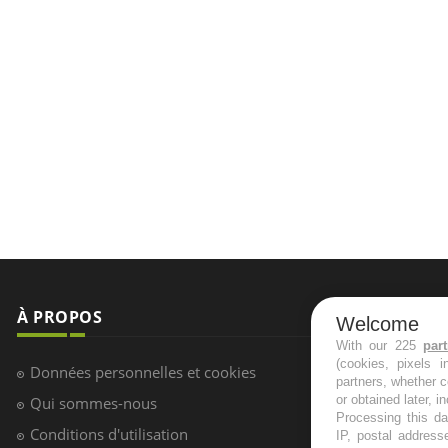
À PROPOS
NEWSLETT
Welcome
Recevez toute
With our 225
par
Données personnelles et cookies
(cookies, pixels 
infos santé
Qui sommes-nous
partners, whether c
or obtained later, i
Conditions d'utilisation
Processing this da
IP, postal address
Plan du site