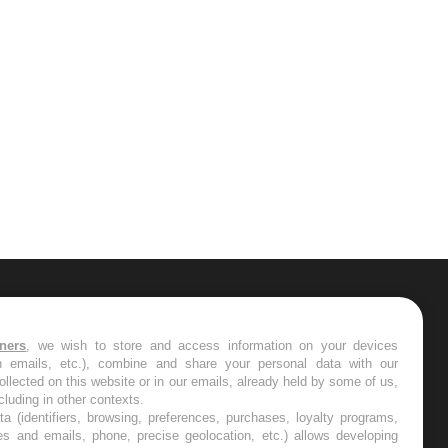
ER
s les semaines les meilleures
tners
, we wish to store and access information on your devices
in emails, etc.), combine and share your personal data with our
ollected on this website or in our emails, already held by some of us,
ncluding in other contexts.
ta (identifiers, browsing, preferences, purchases, loyalty programs,
es and emails, phone, precise geolocation, etc.) allows developing