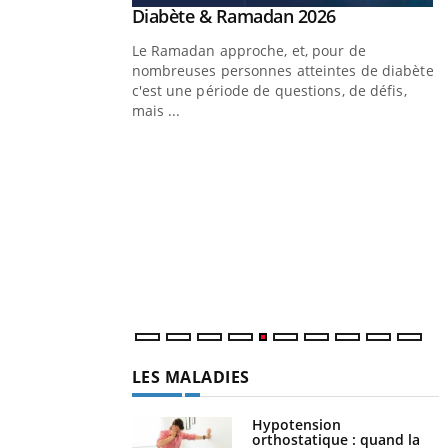
Youtube
Diabète & Ramadan 2026
Un « jumeau numérique » pour
Youtube
Youtube
faciliter l’accès à la médecine
Le Ramadan approche, et, pour de
Youtube
préventive
nombreuses personnes atteintes de diabète,
Un établissement lié à un groupe mutualiste
c'est une période de questions, de défis,
innove en matière de bilan de santé :
mais ...
l'utilisation d'un « jumeau numérique »
permet ...
Y
C
n
l
LES MALADIES
Hypotension
orthostatique : quand la
pression artérielle chute