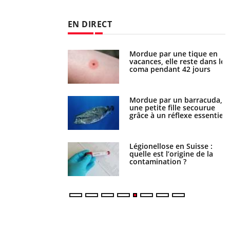
EN DIRECT
Mordue par une tique en
Allergies alimentaires : une
vacances, elle reste dans le
nouvelle arme contre les
coma pendant 42 jours
réactions sévères
Mordue par un barracuda,
Comment gérer le sommeil
une petite fille secourue
des enfants en vacances ?
grâce à un réflexe essentiel
Légionellose en Suisse :
Bilan prévention : ce que
quelle est l’origine de la
les kinés pourront bientôt
contamination ?
faire