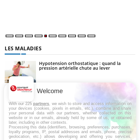
Un
ma
nu
LES MALADIES
Hypotension orthostatique : quand la
pression artérielle chute au lever
Welcome
Drépanocytose : une déformation des
globules rouges aux conséquences graves
With our 225
partners
, we wish to store and access information on
your devices (cookies, pixels in emails, etc.), combine and share
your personal data with our partners, whether collected on this
website or in our emails, already held by some of us, or obtained
Maladie de Charcot (Sclérose latérale
later, including in other contexts.
amyotrophique)
Processing this data (identifiers, browsing, preferences, purchases,
loyalty programs, IP, postal addresses and emails, phone, precise
geolocation, etc.) allows developing and offering you services,