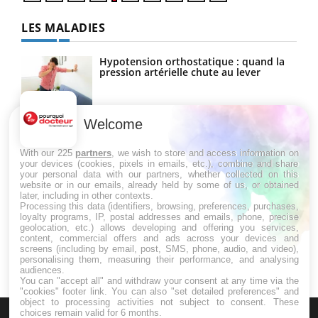
LES MALADIES
Hypotension orthostatique : quand la
pression artérielle chute au lever
Welcome
Drépanocytose : une déformation des
globules rouges aux conséquences
graves
With our 225
partners
, we wish to store and access information on
your devices (cookies, pixels in emails, etc.), combine and share
your personal data with our partners, whether collected on this
website or in our emails, already held by some of us, or obtained
Maladie de Charcot (Sclérose latérale
later, including in other contexts.
amyotrophique)
Processing this data (identifiers, browsing, preferences, purchases,
loyalty programs, IP, postal addresses and emails, phone, precise
geolocation, etc.) allows developing and offering you services,
content, commercial offers and ads across your devices and
screens (including by email, post, SMS, phone, audio, and video),
personalising them, measuring their performance, and analysing
audiences.
You can "accept all" and withdraw your consent at any time via the
"cookies" footer link
. You can also "set detailed preferences" and
object to processing activities not subject to consent. These
choices remain valid for 6 months.