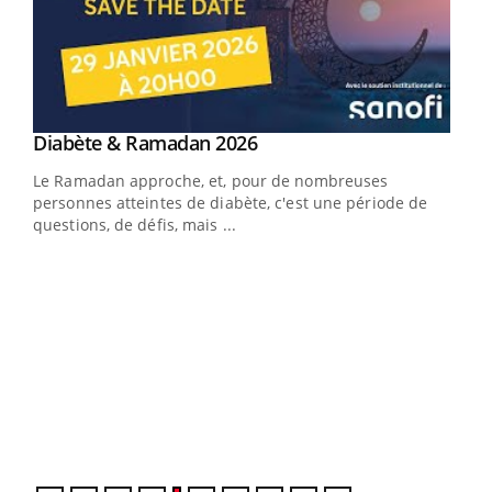
Youtube
Diabète & Ramadan 2026
Un « jumeau numérique » pour faciliter l’accès
Youtube
Youtube
Youtube
à la médecine préventive
Le Ramadan approche, et, pour de nombreuses
Un établissement lié à un groupe mutualiste innove en
personnes atteintes de diabète, c'est une période de
matière de bilan de santé : l'utilisation d'un « jumeau
questions, de défis, mais ...
numérique » permet ...
COU
You
Coup
vous
épis