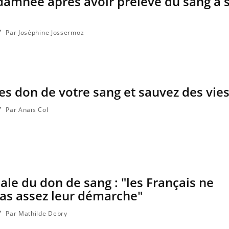
mnée après avoir prélevé du sang à so
sur la maladie d'un proche
Par Joséphine Jossermoz
tes don de votre sang et sauvez des vie
Par Anaïs Col
le du don de sang : "les Français ne
as assez leur démarche"
Par Mathilde Debry