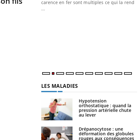
n fils
 c'est montrer ...
carence en fer sont multiples ce qui la rend
...
I
Y
o
E
r
p
s
LES MALADIES
Hypotension
orthostatique : quand la
pression artérielle chute
au lever
Drépanocytose : une
déformation des globules
rouges aux conséquences