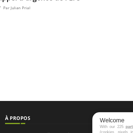
Par Julian Prial
À PROPOS
NEWSLETT
Welcome
With our 225
par
(cookies, pixels 
Recevez toute