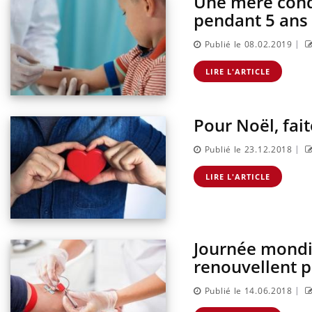
Une mère conda
pendant 5 ans
|
Publié le 08.02.2019
LIRE L'ARTICLE
Pour Noël, fai
|
Publié le 23.12.2018
LIRE L'ARTICLE
Journée mondia
renouvellent p
|
Publié le 14.06.2018