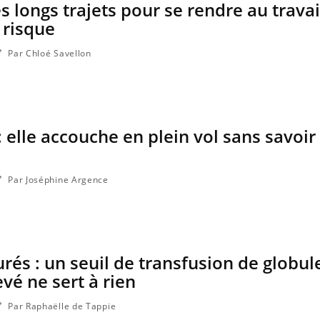
s longs trajets pour se rendre au travai
 risque
Par Chloé Savellon
 elle accouche en plein vol sans savoir 
Par Joséphine Argence
Hantavir
chez un 
és : un seuil de transfusion de globul
Mortalit
rapport 
vé ne sert à rien
taux éle
Par Raphaëlle de Tappie