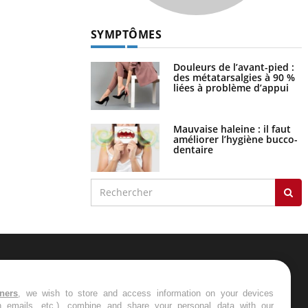
SYMPTÔMES
Douleurs de l’avant-pied :
des métatarsalgies à 90 %
liées à problème d’appui
Mauvaise haleine : il faut
améliorer l’hygiène bucco-
dentaire
ER
tners
, we wish to store and access information on your devices
in emails, etc.), combine and share your personal data with our
s les semaines les meilleures