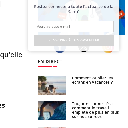
l
Restez connecté à toute l’actualité de la
Santé
Publicité
S'INSCRIRE À LA NEWSLETTER
qu'elle
Twitter
Facebook
Instagram
EN DIRECT
us : un cas détecté
Comment oublier les
touriste en France
écrans en vacances ?
es
é infantile : un
Toujours connectés :
s’interroge sur son
comment le travail
vé en France
empiète de plus en plus
sur nos soirées