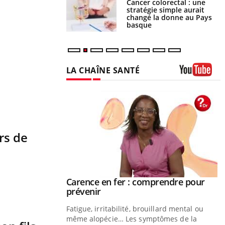
e à risque : ce jus
Cancer colorectal : une
attire l'attention
stratégie simple aurait
rcheurs
changé la donne au Pays
basque
LA CHAÎNE SANTÉ
Youtube
rs de
 Mains :
Carence en fer : comprendre pour
Youtube
Youtube
Youtube
prévenir
aciles à aborder...
Fatigue, irritabilité, brouillard mental ou
 poser des questions
même alopécie… Les symptômes de la