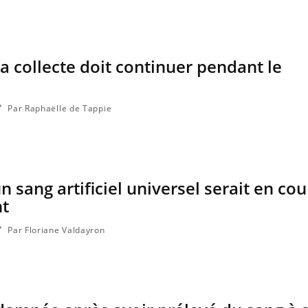
Grossess
naturel 
des che
la collecte doit continuer pendant le
Par Raphaëlle de Tappie
n sang artificiel universel serait en cou
t
Par Floriane Valdayron
Eczéma Chronique des
Youtube
expliquer ma maladie
Il y a des sujets qui sont f
d'autres non ! D'un côté,