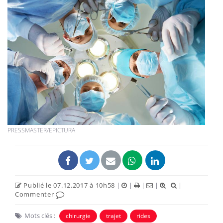
PRESSMASTER/EPICTURA
Publié le 07.12.2017 à 10h58
|
|
|
|
|
Commenter
Mots clés :
chirurgie
trajet
rides