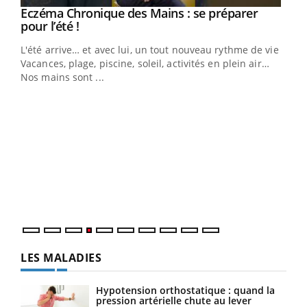
Eczéma Chronique des Mains : se préparer
Youtube
Youtube
pour l’été !
L'été arrive… et avec lui, un tout nouveau rythme de vie !
Vacances, plage, piscine, soleil, activités en plein air…
Nos mains sont ...
Dia
You
Le 
pers
ques
LES MALADIES
Hypotension orthostatique : quand la
pression artérielle chute au lever