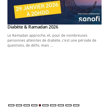
Youtube
Diabète & Ramadan 2026
Youtube
Le Ramadan approche, et, pour de nombreuses
personnes atteintes de diabète, c'est une période de
questions, de défis, mais ...
Un « jumeau numérique » pour faciliter l’accès
COU
Youtube
You
Youtube
à la médecine préventive
Coup
Un établissement lié à un groupe mutualiste innove en
vous
matière de bilan de santé : l'utilisation d'un « jumeau
épis
numérique » permet ...