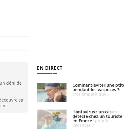
EN DIRECT
 un déni de
nt est-il trop
Comment éviter une otite
e ou simplement
pendant les vacances ?
pathique ?
 découvre sa
ment.
eunes enfants :
Hantavirus : un cas
rousse à
détecté chez un touriste
ie pour les
en France
s ?