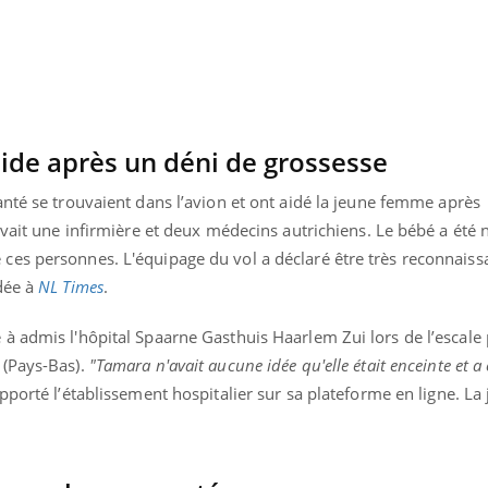
Les troubles du sommeil
Syndrom
modifient votre cerveau !
quels so
exercice
de après un déni de grossesse
nté se trouvaient dans l’avion et ont aidé la jeune femme après
 avait une infirmière et deux médecins autrichiens. Le bébé a ét
es personnes. L'équipage du vol a déclaré être très reconnaissa
dée à
NL Times
.
à admis l'hôpital Spaarne Gasthuis Haarlem Zui lors de l’escale
 (Pays-Bas).
"
Tamara n'avait aucune idée qu'elle était enceinte et a 
apporté l’établissement hospitalier sur sa plateforme en ligne. L