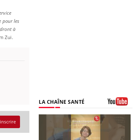
ervice
e pour les
ndront à
em Zui.
LA CHAÎNE SANTÉ
Youtube
'inscrire