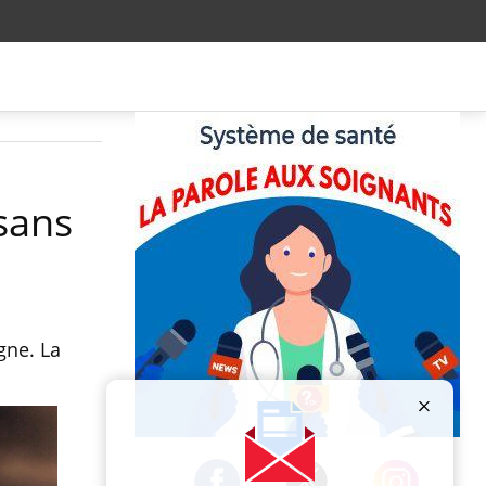
 sans
gne. La
Publicité