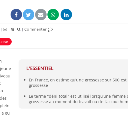
|
|
|
Commenter
sesse
n
L'ESSENTIEL
 jeune
iveau
En France, on estime qu’une grossesse sur 500 est
Et si les caries pouvaient
Mon enfa
x
grossesse
bientôt disparaître sans
sensibl
plombage ?
très em
la
Le terme "déni total" est utilisé lorsqu’une femme
 des
grossesse au moment du travail ou de l’accouche
 plein
Éclipse solaire du 12 août
Bébés, j
: “Des verres adaptés,
quelle t
e a eu
c'est indispensable pour
pharmac
la santé des yeux”
vacance