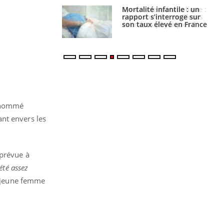
e métabolique :
Mortalité infantile : un
nt les meilleurs
rapport s’interroge sur
s physiques ?
son taux élevé en France
é nommé
nt envers les
 prévue à
été assez
a jeune femme