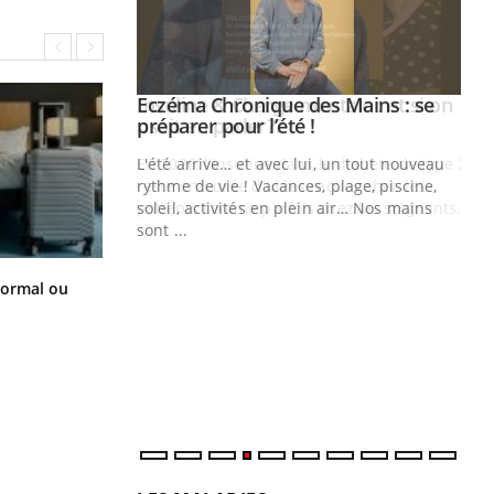
ale : et si on
Eczéma Chronique des Mains : se
Youtube
ube
Youtube
préparer pour l’été !
e diabète de type 2
L'été arrive… et avec lui, un tout nouveau
çues chez les
rythme de vie ! Vacances, plage, piscine,
ez les soignants.
soleil, activités en plein air… Nos mains
sont ...
Di
You
Et si les caries pouvaient bientôt
Le 
normal ou
disparaître sans plombage ?
nom
dia
défi