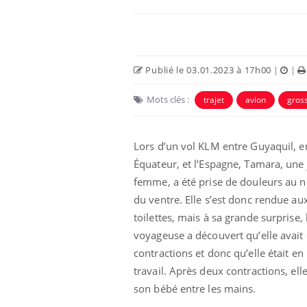
Publié le 03.01.2023 à 17h00
|
|
Mots clés :
trajet
avion
gros
Lors d’un vol KLM entre Guyaquil, e
Équateur, et l’Espagne, Tamara, une
femme, a été prise de douleurs au n
Vélo : et si vos douleurs
du ventre. Elle s’est donc rendue au
n’étaient pas liées à
l’effort ?
toilettes, mais à sa grande surprise, 
voyageuse a découvert qu’elle avait
contractions et donc qu’elle était en
Les crises d’angoisse
peuvent-elles survenir
travail. Après deux contractions, ell
sans raison apparente ?
son bébé entre les mains.