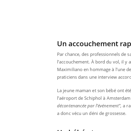
Fatigue en vacances :
normal ou signe d’une
maladie ?
Un accouchement rapi
Par chance,
des professionnels de sa
l’accouchement. À bord du vol, il y
Maximiliano en hommage à l’une de c
praticiens dans une interview accor
La jeune maman et son bébé ont été 
l’aéroport de Schiphol à Amsterdam
décontenancée par l’événement",
a r
a donc vécu un déni de grossesse.