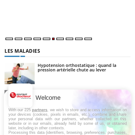
C
Yo
Co
cu
un
LES MALADIES
Hypotension orthostatique : quand la
pression artérielle chute au lever
Drépanocytose : une déformation des
globules rouges aux conséquences graves
Welcome
With our 225
partners
, we wish to store and access information on
your devices (cookies, pixels in emails, etc.), combine and share
your personal data with our partners, whether collected on this
Maladie de Charcot (Sclérose latérale
website or in our emails, already held by some of us, or obtained
amyotrophique)
later, including in other contexts.
Processing this data (identifiers, browsing, preferences, purchases,