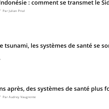
Indonésie : comment se transmet le Si
ce en fer sont multiples ce qui la rend
patients comme parfois ch
Par Julian Prial
le tsunami, les systèmes de santé se so
ns après, des systèmes de santé plus f
Par Audrey Vaugrente