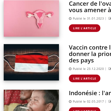
Cancer de l'ova
vous amener à
|
Publié le 31.01.2023
LIRE L'ARTICLE
Vaccin contre 
donner la prior
des pays
Comment oublier les
|
Publié le 23.12.2020
écrans en vacances ?
LIRE L'ARTICLE
Toujours connectés :
Indonésie : l'
comment le travail
empiète de plus en plus
sur nos soirées
|
Publié le 02.05.2017