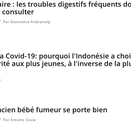
ire : les troubles digestifs fréquents d
 consulter
Par Geneviève Andrianaly
la Covid-19: pourquoi l'Indonésie a choi
ité aux plus jeunes, à l'inverse de la pl
Chikungunya, dengue,
La siest
West Nile : que se passe-t-
dormir l
il dans le sud de la France ?
Les médicaments GLP-1
VIH : la
ancien bébé fumeur se porte bien
protègent-ils aussi les os ?
tous les
elle enfi
Par Antoine Costa