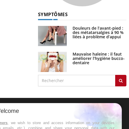
SYMPTÔMES
Douleurs de l’avant-pied :
des métatarsalgies à 90 %
liées à problème d’appui
Mauvaise haleine : il faut
améliorer l’hygiène bucco-
dentaire
elcome
ER
tners
, we wish to store and access information on your devices
in emails, etc.), combine and share your personal data with our
s les semaines les meilleures