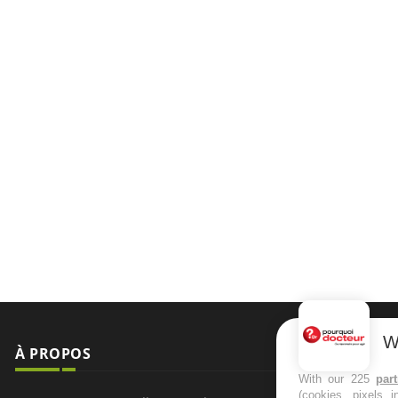
W
À PROPOS
NEWSLETT
With our 225
par
(cookies, pixels 
Recevez toute