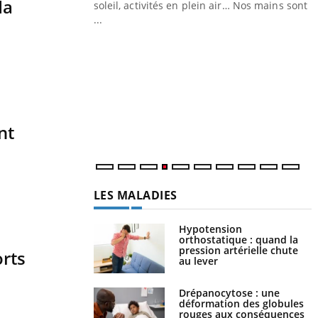
da
ez les soignants.
soleil, activités en plein air… Nos mains sont
...
Y
L
n
c
m
nt
LES MALADIES
Hypotension
orthostatique : quand la
pression artérielle chute
orts
au lever
Drépanocytose : une
déformation des globules
rouges aux conséquences