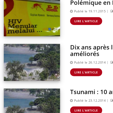
Polémique en 
sur la maladie d'un proche c'est montrer ...
caren
...
|
Publié le 19.11.2015
LIRE L'ARTICLE
Dix ans après 
améliorés
|
Publié le 26.12.2014
LIRE L'ARTICLE
Tsunami : 10 a
|
Publié le 23.12.2014
LIRE L'ARTICLE