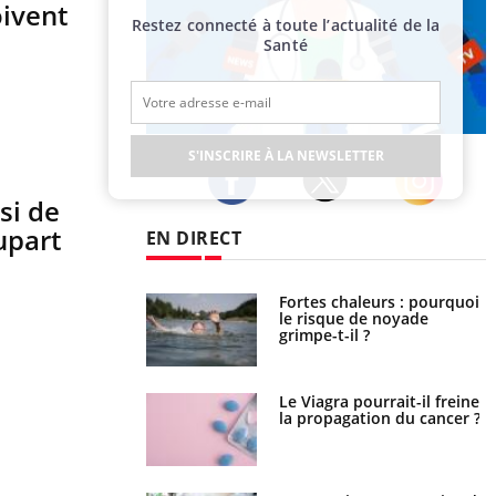
oivent
Restez connecté à toute l’actualité de la
Santé
Publicité
S'INSCRIRE À LA NEWSLETTER
si de
Twitter
Facebook
Instagram
upart
EN DIRECT
e empêche-t-elle de
Fortes chaleurs : pourquoi
a nuit ?
le risque de noyade
grimpe-t-il ?
 fin du comprimé
Le Viagra pourrait-il freiner
 jours se profile-t-
la propagation du cancer ?
n ?