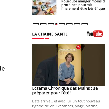
i votre ventre
Pourquoi manger moins de
il les premiers
protéines pourrait
 vos vacances ?
finalement être bénéfique
LA CHAÎNE SANTÉ
Youtube
de
ale : et si on
Eczéma Chronique des Mains : se
Youtube
ube
Youtube
préparer pour l’été !
e diabète de type 2
L'été arrive… et avec lui, un tout nouveau
çues chez les
rythme de vie ! Vacances, plage, piscine,