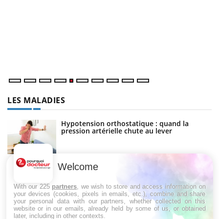
U
Yo
m
Un
ma
nu
LES MALADIES
Hypotension orthostatique : quand la
pression artérielle chute au lever
Welcome
Drépanocytose : une déformation des
globules rouges aux conséquences graves
With our 225
partners
, we wish to store and access information on
your devices (cookies, pixels in emails, etc.), combine and share
your personal data with our partners, whether collected on this
website or in our emails, already held by some of us, or obtained
Maladie de Charcot (Sclérose latérale
later, including in other contexts.
amyotrophique)