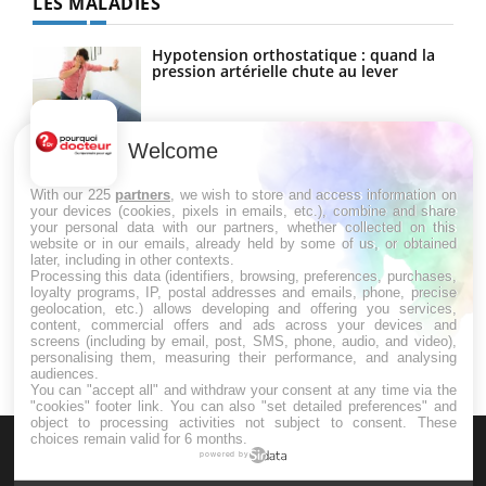
LES MALADIES
Hypotension orthostatique : quand la
pression artérielle chute au lever
Welcome
Drépanocytose : une déformation des
globules rouges aux conséquences
graves
With our 225
partners
, we wish to store and access information on
your devices (cookies, pixels in emails, etc.), combine and share
your personal data with our partners, whether collected on this
website or in our emails, already held by some of us, or obtained
Maladie de Charcot (Sclérose latérale
later, including in other contexts.
amyotrophique)
Processing this data (identifiers, browsing, preferences, purchases,
loyalty programs, IP, postal addresses and emails, phone, precise
geolocation, etc.) allows developing and offering you services,
content, commercial offers and ads across your devices and
screens (including by email, post, SMS, phone, audio, and video),
personalising them, measuring their performance, and analysing
audiences.
You can "accept all" and withdraw your consent at any time via the
"cookies" footer link
. You can also "set detailed preferences" and
object to processing activities not subject to consent. These
choices remain valid for 6 months.
powered by