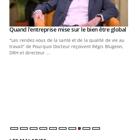
Yout
Quand l’entreprise mise sur le bien être global
Youtube
ndez-
"Les rendez-vous de la santé et de la qualité de vie au
cet
travail" de Pourquoi Docteur reçoivent Régis Blugeon,
DRH et directeur ...
Ecz
You
(3/3
Dans
vous
quot