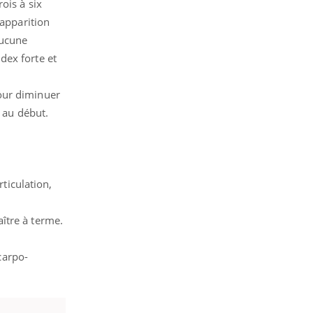
ois à six
éapparition
aucune
dex forte et
pour diminuer
au début.
rticulation,
ître à terme.
acarpo-