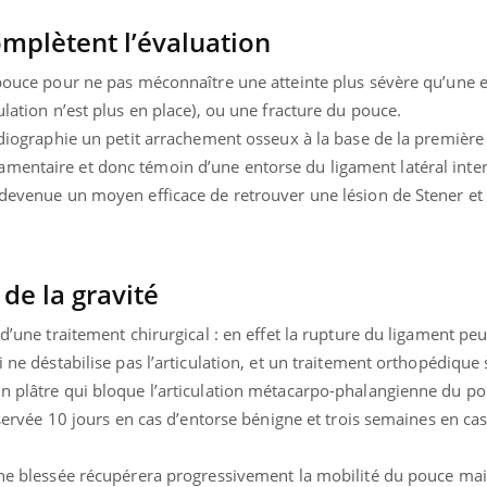
plètent l’évaluation
 pouce pour ne pas méconnaître une atteinte plus sévère qu’une 
ulation n’est plus en place), ou une fracture du pouce.
radiographie un petit arrachement osseux à la base de la premièr
mentaire et donc témoin d’une entorse du ligament latéral inte
t devenue un moyen efficace de retrouver une lésion de Stener et
de la gravité
 d’une traitement chirurgical : en effet la rupture du ligament peu
i ne déstabilise pas l’articulation, et un traitement orthopédiqu
un plâtre qui bloque l’articulation métacarpo-phalangienne du p
onservée 10 jours en cas d’entorse bénigne et trois semaines en ca
nne blessée récupérera progressivement la mobilité du pouce mais