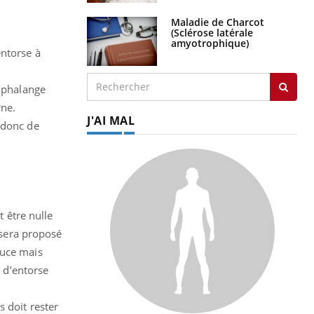
Maladie de Charcot
(Sclérose latérale
amyotrophique)
entorse à
e phalange
rne.
J'AI MAL
 donc de
t être nulle
e sera proposé
ouce mais
s d’entorse
 doit rester