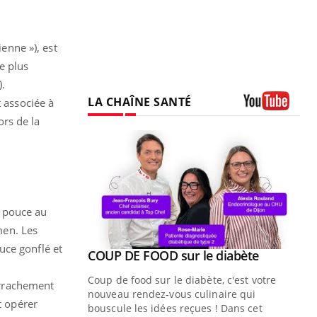
enne »), est
e plus
).
LA CHAÎNE SANTÉ
t associée à
rs de la
Youtube
u pouce au
men. Les
uce gonflé et
Youtube
ue » pour
COUP DE FOOD sur le diabète
Youtube
médecine
Coup de food sur le diabète, c'est votre
arrachement
nouveau rendez-vous culinaire qui
t opérer
n groupe
bouscule les idées reçues ! Dans cet