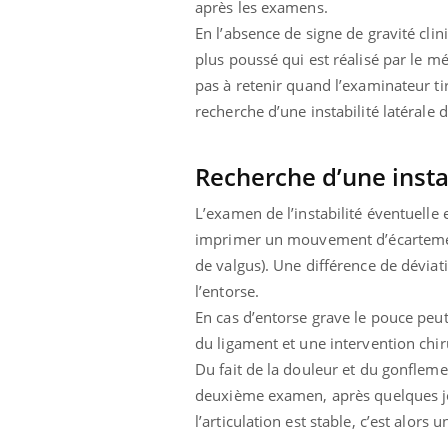
après les examens.
ez les soignants.
soleil, activités en plein air… Nos mains
défi
sont ...
En l’absence de signe de gravité clin
plus poussé qui est réalisé par le m
pas à retenir quand l’examinateur ti
recherche d’une instabilité latérale d
Recherche d’une insta
L’examen de l’instabilité éventuelle
imprimer un mouvement d’écartement
de valgus). Une différence de déviat
l’entorse.
En cas d’entorse grave le pouce peu
du ligament et une intervention chir
Du fait de la douleur et du gonfleme
deuxième examen, après quelques jou
l’articulation est stable, c’est alor