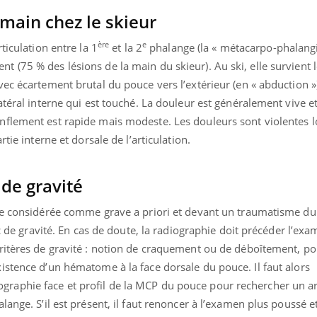
 main chez le skieur
ère
e
ticulation entre la 1
et la 2
phalange (la « métacarpo-phalangi
(75 % des lésions de la main du skieur). Au ski, elle survient l
ec écartement brutal du pouce vers l’extérieur (en « abduction »
atéral interne qui est touché. La douleur est généralement vive e
flement est rapide mais modeste. Les douleurs sont violentes lo
tie interne et dorsale de l’articulation.
 de gravité
tre considérée comme grave a priori et devant un traumatisme d
ic de gravité. En cas de doute, la radiographie doit précéder l’exa
ritères de gravité : notion de craquement ou de déboîtement, po
Youtube
bète & Ramadan 2026
Un « jumeau numériq
tube
Youtube
istence d’un hématome à la face dorsale du pouce. Il faut alors
faciliter l’accès à la 
Ramadan approche, et, pour de
Youtube
préventive
raphie face et profil de la MCP du pouce pour rechercher un 
breuses personnes atteintes de
lange. S’il est présent, il faut renoncer à l’examen plus poussé e
Un établissement lié à u
ète, c'est une période de questions, de