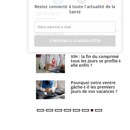
Restez connecté à toute l’actualité de la
Twitter
Facebook
Instagram
Santé
EN DIRECT
unya, dengue,
La sieste empêche-t-elle
e : que se passe-
de dormir la nuit ?
s le sud de la
S'INSCRIRE À LA NEWSLETTER
icaments GLP-1
VIH : la fin du comprimé
t-ils aussi les os
tous les jours se profile-t-
elle enfin ?
alovirus : ce qui
Pourquoi votre ventre
ans la prise en
gâche-t-il les premiers
des femmes
jours de vos vacances ?
es