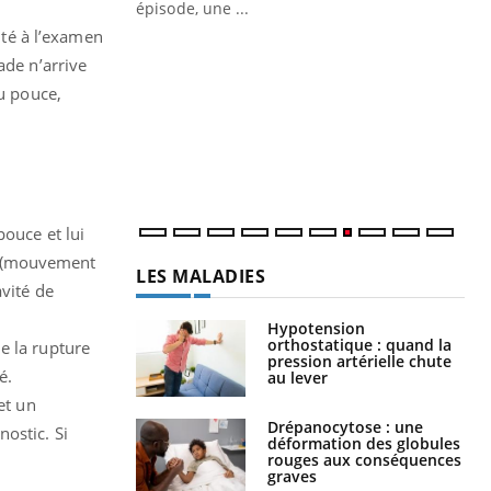
ière de bilan de
épisode, une ...
« jumeau
ité à l’examen
Qu
You
ade n’arrive
êtr
du pouce,
"Le
qua
Doc
dir
pouce et lui
t (mouvement
LES MALADIES
avité de
Hypotension
orthostatique : quand la
e la rupture
pression artérielle chute
é.
au lever
et un
Drépanocytose : une
ostic. Si
déformation des globules
rouges aux conséquences
graves