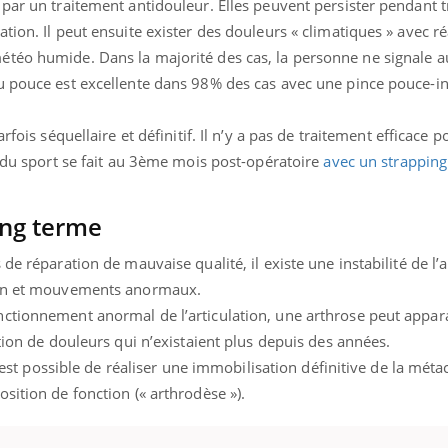
par un traitement antidouleur. Elles peuvent persister pendant tr
tion. Il peut ensuite exister des douleurs « climatiques » avec r
étéo humide. Dans la majorité des cas, la personne ne signale 
u pouce est excellente dans 98% des cas avec une pince pouce-in
rfois séquellaire et définitif. Il n’y a pas de traitement efficace 
e du sport se fait au 3ème mois post-opératoire
avec un strapping
ong terme
de réparation de mauvaise qualité, il existe une instabilité de l’a
sion et mouvements anormaux.
ctionnement anormal de l’articulation, une arthrose peut appara
ition de douleurs qui n’existaient plus depuis des années.
il est possible de réaliser une immobilisation définitive de la mét
sition de fonction (« arthrodèse »).