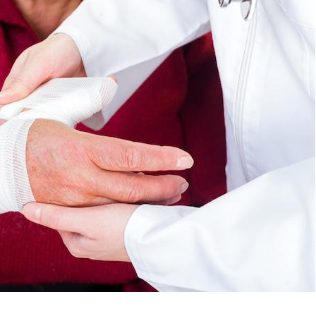
Comment oublier les
Chikung
écrans en vacances ?
West Nil
t-il dan
France ?
Toujours connectés :
Les méd
comment le travail
protègen
empiète de plus en plus
?
sur nos soirées
Cancer colorectal : une
Cytomég
stratégie simple aurait
change d
changé la donne au Pays
charge 
basque
enceint