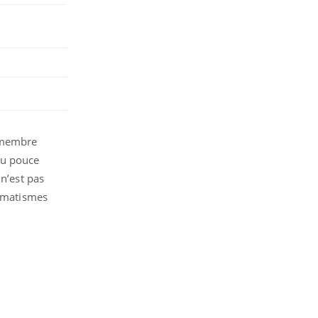
u membre
du pouce
 n’est pas
aumatismes