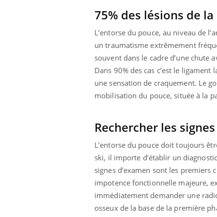
75% des lésions de la
L’entorse du pouce, au niveau de l’ar
un traumatisme extrêmement fréquent 
souvent dans le cadre d’une chute av
Dans 90% des cas c’est le ligament l
une sensation de craquement. Le gon
mobilisation du pouce, située à la par
Rechercher les signes
L’entorse du pouce doit toujours ê
ski, il importe d’établir un diagnost
signes d’examen sont les premiers c
ale : et si on
Eczéma Chronique des Mains : se
Dia
Youtube
You
impotence fonctionnelle majeure, ex
ube
Youtube
préparer pour l’été !
Le 
immédiatement demander une radiog
 diabète de type 2
L'été arrive… et avec lui, un tout nouveau
nom
osseux de la base de la première pha
ues chez les
rythme de vie ! Vacances, plage, piscine,
diab