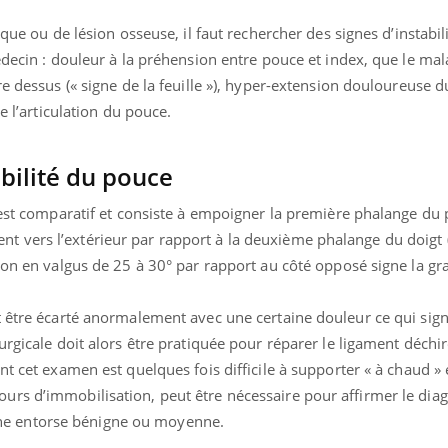
mutualiste innove en mat
s, mais ...
santé : l'utilisation d'un 
ique ou de lésion osseuse, il faut rechercher des signes d’instabil
numérique » permet ...
édecin : douleur à la préhension entre pouce et index, que le mal
re dessus (« signe de la feuille »), hyper-extension douloureuse 
e l’articulation du pouce.
bilité du pouce
 est comparatif et consiste à empoigner la première phalange du 
 vers l’extérieur par rapport à la deuxième phalange du doig
ion en valgus de 25 à 30° par rapport au côté opposé signe la gr
t être écarté anormalement avec une certaine douleur ce qui sign
urgicale doit alors être pratiquée pour réparer le ligament déchir
nt cet examen est quelques fois difficile à supporter « à chaud » 
rs d’immobilisation, peut être nécessaire pour affirmer le diagn
s une entorse bénigne ou moyenne.