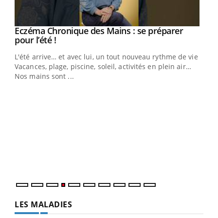
Eczéma Chronique des Mains : se préparer
Youtube
Youtube
pour l’été !
L'été arrive… et avec lui, un tout nouveau rythme de vie !
Vacances, plage, piscine, soleil, activités en plein air…
Nos mains sont ...
Dia
You
Le 
pers
ques
LES MALADIES