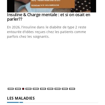
Insuline & Charge mentale : et si on osait en
Youtube
Youtube
parler??
En 2026, l'insuline dans le diabète de type 2 reste
entourée d'idées reçues chez les patients comme
parfois chez les soignants.
Ecz
You
pour
L'ét
Vaca
Nos 
LES MALADIES